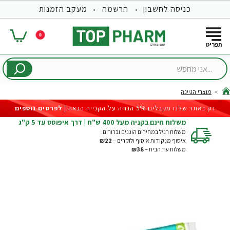
כניסה לחשבון
הרשמה
מעקב הזמנות
0
...אני
מחפש
מוצרי הגיינה
hom
רק באתר שלנו מקבלים 5% הנחה על הקנייה הבאה |
לפרטים נוספים
משלוח חינם בקניה מעל 400 ש"ח | דרך איפוסט עד 5 ק"ג
משלוח רגיל במחירים הוגנים וברורים:
איסוף מנקודות איסוף ולוקרים –
₪22
משלוח עד הבית –
₪38