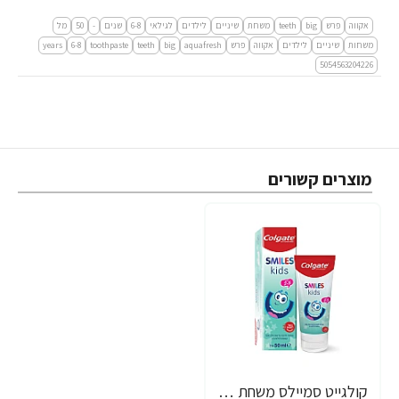
אקווה
פרש
big
teeth
משחת
שיניים
לילדים
לגילאי
6-8
שנים
-
50
מל
משחות
שיניים
לילדים
אקווה
פרש
aquafresh
big
teeth
toothpaste
6-8
years
5054563204226
מוצרים קשורים
קולגייט סמיילס משחת שיניים לילדים בגילאי 2-5 שנים 50 מ"ל - מבית Colgate