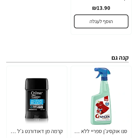
₪13.90
הוסף לעגלה
קנה גם
סנו אוקסיג'ן ספריי ללא אקונומיקה עם חמצן פעיל - 750 מ"ל
קרמה מן דאודורנט ג'ל אקטיב לגבר 75 מ"ל