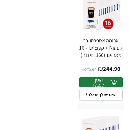
ארומה אספרסו בר
-10%
חדש
קפסולות קפוצ’ינו - 16
מארזים (160 יחידות)
₪244.90
₪270.90
הוסף
לעגלה
האם יש לך שאלה?