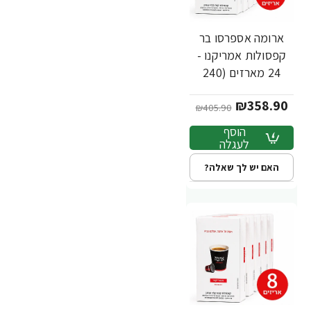
ארומה אספרסו בר
-12%
חדש
קפסולות אמריקנו -
24 מארזים (240
יחידות)
₪358.90
₪405.90
הוסף
לעגלה
האם יש לך שאלה?