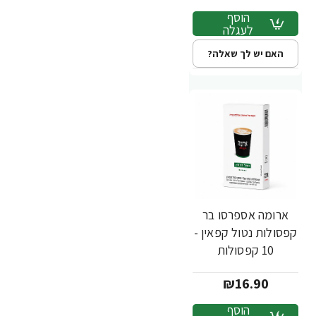
הוסף
לעגלה
האם יש לך שאלה?
ארומה אספרסו בר
חדש
קפסולות נטול קפאין -
10 קפסולות
₪16.90
הוסף