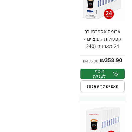
ארומה אספרסו בר
-12%
חדש
קפסולות קפוצ’ינו -
24 מארזים (240
יחידות)
₪358.90
₪405.90
הוסף
לעגלה
האם יש לך שאלה?