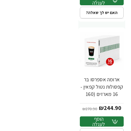
לעגלה
האם יש לך שאלה?
ארומה אספרסו בר
-10%
חדש
קפסולות נטול קפאין -
16 מארזים (160
יחידות)
₪244.90
₪270.90
הוסף
לעגלה