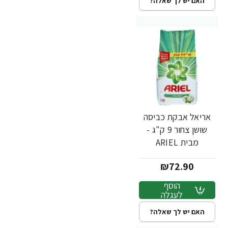
האם יש לך שאלה?
אריאל אבקת כביסה
שושן צחור 9 ק"ג -
מבית ARIEL
₪72.90
הוסף
לעגלה
האם יש לך שאלה?