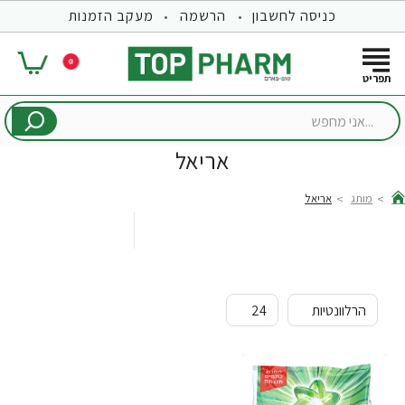
כניסה לחשבון
הרשמה
מעקב הזמנות
0
...אני
מחפש
אריאל
מותג
אריאל
hom