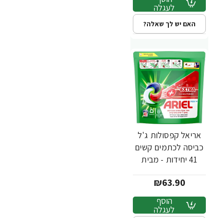
לעגלה
האם יש לך שאלה?
אריאל קפסולות ג'ל
כביסה לכתמים קשים
41 יחידות - מבית
ARIEL
₪63.90
הוסף
לעגלה