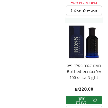
האם יש לך שאלה?
בושם לגבר בטלד נייט
של הוגו בוס Bottled
Night א.ד.ט 100
מ"ל - מבית Hugo
₪220.00
Boss
הוסף
לעגלה