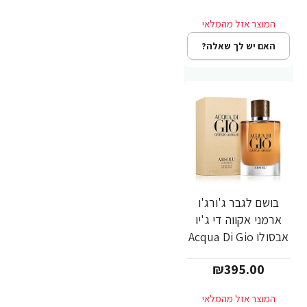
Armani
האם יש לך שאלה?
בושם לגבר ג'ורג'ו
ארמני אקווה די ג'יו
אבסולו Acqua Di Gio
ABSOLU א.ד.פ 75
₪395.00
מ"ל - מבית Giorgio
Armani