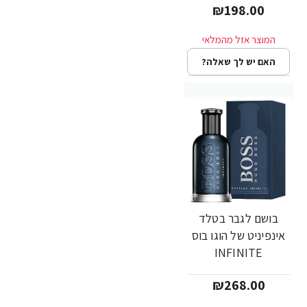
₪198.00
מבית Hugo Boss
האם יש לך שאלה?
בושם לגבר בטלד
אינפיניט של הוגו בוס
INFINITE
BOTTLED א.ד.פ
₪268.00
100 מ"ל - מבית
Hugo Boss