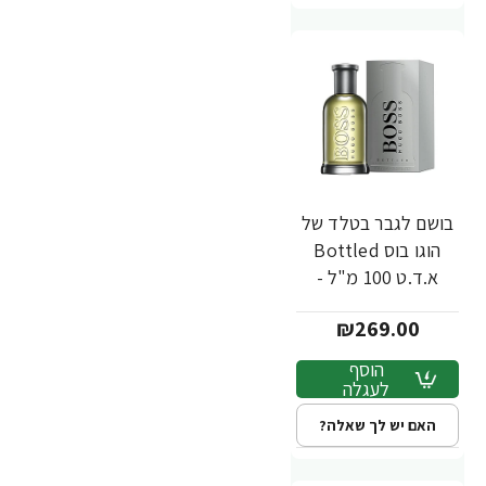
בושם לגבר בטלד של
הוגו בוס Bottled
א.ד.ט 100 מ"ל -
מבית Hugo Boss
₪269.00
הוסף
לעגלה
האם יש לך שאלה?