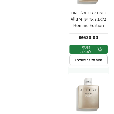
בושם לגבר אלור הום
בלאנש אדישן Allure
Homme Edition
Blanche אדפ 100
₪630.00
מ"ל - מבית Chanel
הוסף
לעגלה
האם יש לך שאלה?