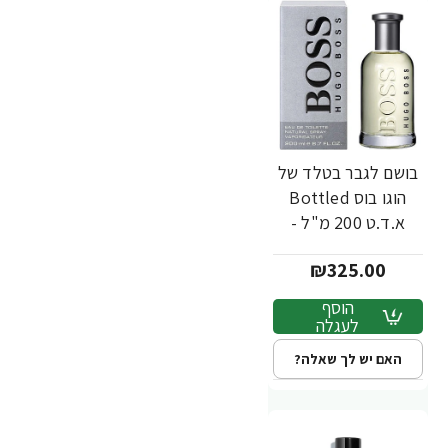
בושם לגבר בטלד של
הוגו בוס Bottled
א.ד.ט 200 מ"ל -
מבית Hugo Boss
₪325.00
הוסף
לעגלה
האם יש לך שאלה?