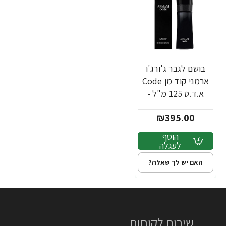
בושם לגבר ג'ורג'ו
ארמני קוד מן Code
א.ד.ט 125 מ"ל -
מבית Giorgio
₪395.00
Armani
הוסף
לעגלה
האם יש לך שאלה?
שירות לקוחות