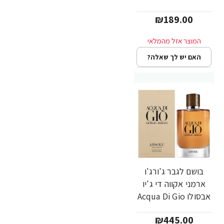
א.ד.ט 125 מ"ל -
₪189.00
מבית Hugo Boss
האם יש לך שאלה?
בושם לגבר ג'ורג'ו
ארמני אקווה די ג'יו
אבסולו Acqua Di Gio
ABSOLU א.ד.פ 125
₪445.00
מ"ל - מבית Giorgio