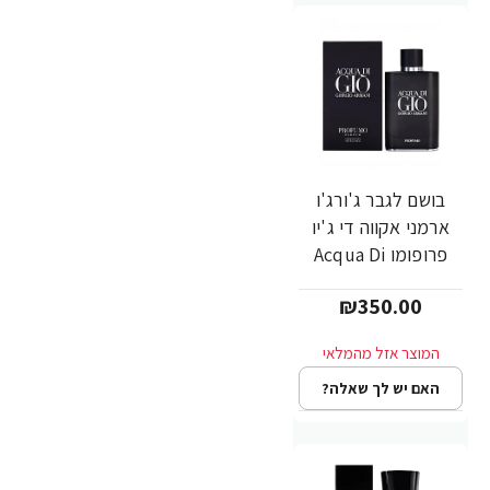
בושם לגבר ג'ורג'ו
ארמני אקווה די ג'יו
פרופומו Acqua Di
Gio Profumo א.ד.פ
₪350.00
75 מ"ל - מבית
Giorgio Armani
האם יש לך שאלה?