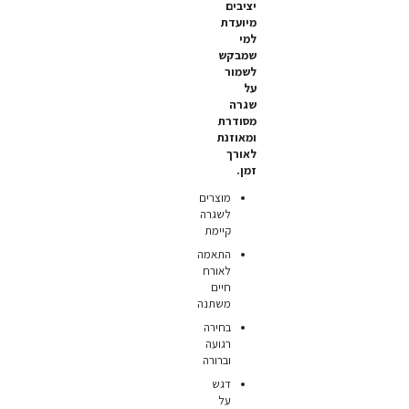
יציבים
מיועדת
למי
שמבקש
לשמור
על
שגרה
מסודרת
ומאוזנת
לאורך
זמן.
מוצרים
לשגרה
קיימת
התאמה
לאורח
חיים
משתנה
בחירה
רגועה
וברורה
דגש
על