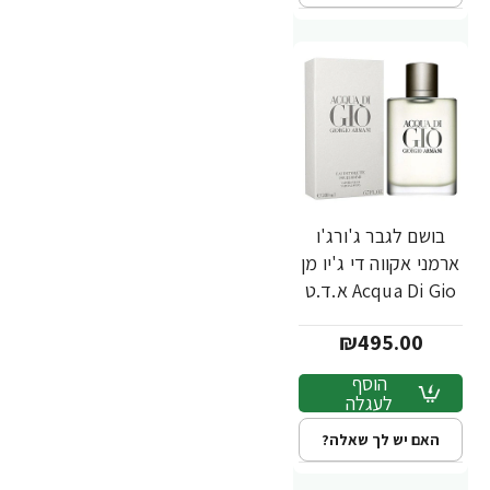
בושם לגבר ג'ורג'ו
ארמני אקווה די ג'יו מן
Acqua Di Gio א.ד.ט
200 מ"ל - מבית
₪495.00
Giorgio Armani
הוסף
לעגלה
האם יש לך שאלה?