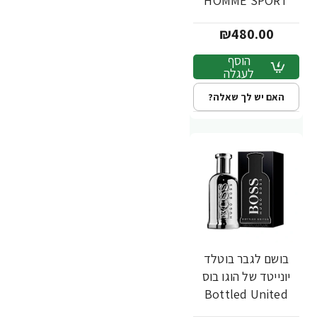
HOMME SPORT
אדט 3 יח ב 20 מ"ל -
₪480.00
מבית Chanel
הוסף
לעגלה
האם יש לך שאלה?
בושם לגבר בוטלד
יונייטד של הוגו בוס
Bottled United
א.ד.ט 100 מ"ל -