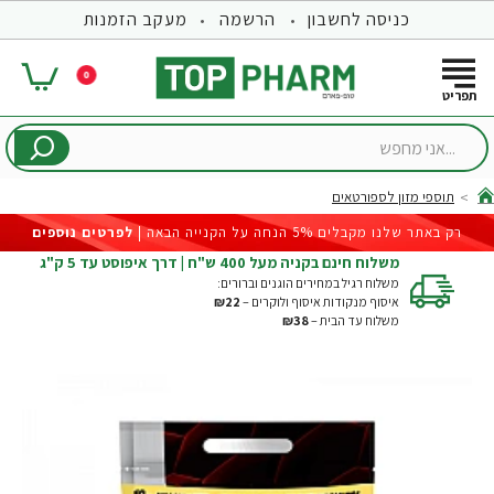
כניסה לחשבון
הרשמה
מעקב הזמנות
0
...אני
מחפש
תוספי מזון לספורטאים
hom
רק באתר שלנו מקבלים 5% הנחה על הקנייה הבאה |
לפרטים נוספים
משלוח חינם בקניה מעל 400 ש"ח | דרך איפוסט עד 5 ק"ג
משלוח רגיל במחירים הוגנים וברורים:
איסוף מנקודות איסוף ולוקרים –
₪22
משלוח עד הבית –
₪38
-18%