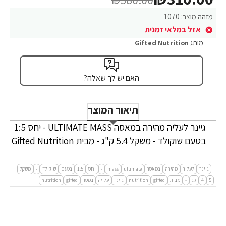
מזהה מוצר:
1070
אזל במלאי זמנית
מותג
Gifted Nutrition
האם יש לך שאלה?
תיאור המוצר
גיינר לעליה מהירה במאסה ULTIMATE MASS - יחס 1:5
בטעם שוקולד - משקל 5.4 ק"ג - מבית Gifted Nutrition
גיינר
לעליה
מהירה
במאסה
ultimate
mass
-
יחס
1:5
בטעם
שוקולד
-
משקל
5
4
קג
-
מבית
gifted
nutrition
גיינר
עלייה
במסה
gifted
nutrition