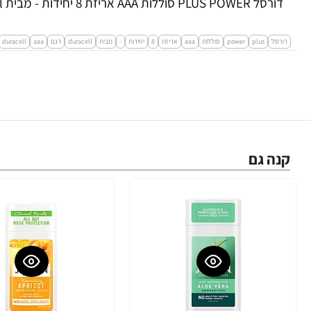
דורסל PLUS POWER סוללות AAA אריזת 8 יחידות - מבית Duracell
דורסל
plus
power
סוללות
aaa
אריזת
8
יחידות
-
מבית
duracell
דגם
aaa
duracell
קנה גם