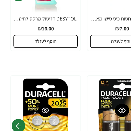
קלינקס ממחטות כיס טישו מארז שמינייה
DESYTOL דזיטול מרסס לחיטוי כללי - משמיד חיידים - 750 מ"ל - מבית יעקבי
₪16.00
₪7.00
וסף לעגלה
הוסף לעגלה