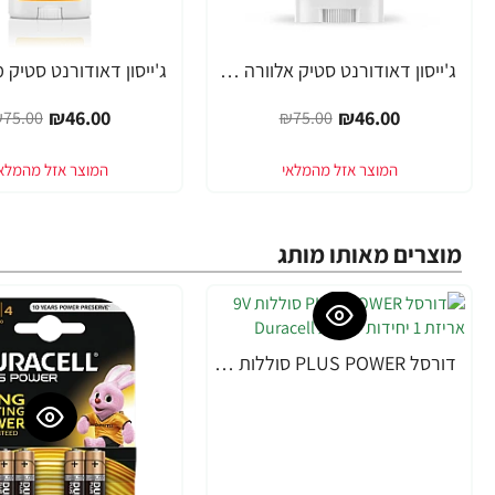
ג'ייסון דאודורנט סטיק אלוורה 71 גרם - מבית JASON
-39%
-39%
₪46.00
₪46.00
75.00
₪75.00
מוצרים מאותו מותג
דורסל PLUS POWER סוללות 9V אריזת 1 יחידות - מבית Duracell