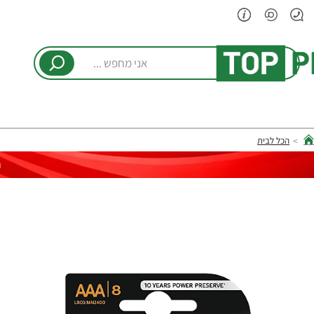
אני
מחפש
...
הכל לבית
hom
ר