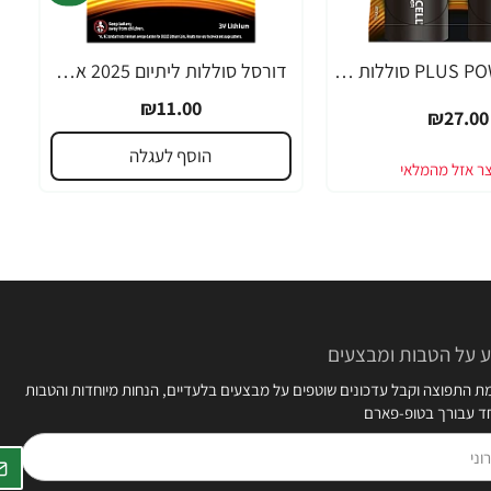
דורסל PLUS POWER סוללות D אריזת 2 יחידות - מבית Duracell
דורסל סוללות ליתיום 2025 אריזת 2 יחידות - מבית Duracell
₪11.00
₪27.00
הוסף לעגלה
 על הטבות ומבצעים
 התפוצה וקבל עדכונים שוטפים על מבצעים בלעדיים, הנחות מיוחדות והטבות
חד עבורך בטופ-פארם