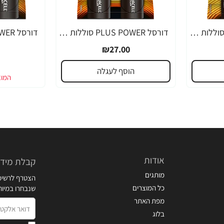
דורסל PLUS POWER סוללות AAA אריזת 4 יחידות - מבית Duracell
דורסל PLUS POWER סוללות C אריזת 2 יחידות - מבית Duracell
₪27.00
הוסף לעגלה
אודות
קבלת מידע
מותגים
הצטרף לרשימת
כל המוצרים
שנבחרו במיו
מפת האתר
דואר
בלוג
אלקטרוני