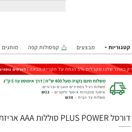
קטגוריות
מבצעים
קפסולות קפה
מותגים
ק באתר שלנו מקבלים 5% הנחה על הקנייה הבאה |
לפרטים נוספים
משלוח חינם בקניה מעל 400 ש"ח | דרך איפוסט עד 5 ק"ג
משלוח רגיל במחירים הוגנים וברורים:
איסוף מנקודות איסוף ולוקרים –
₪22
משלוח עד הבית –
₪38
דורסל PLUS POWER סוללות AAA אריזת 8 יחידות - מבית Duracell