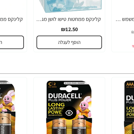
ג'ייסון דאודורנט סטיק משמש 71 גרם - מבית JASON
קלינקס ממחטות טישו לושן מגבוני אף המכילים קרם לחות ,ויטמין E ואלוורה - 75 יחידות
₪12.50
₪
הוסף לעגלה
ה