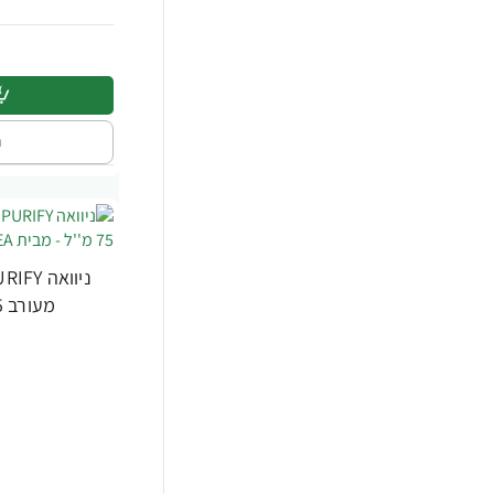
שטיפה אינטימית
4
טיפוח
239
מוצרי הגיינה
120
ה
מעורב 75 מ''ל - מבית NIVEA