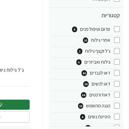
קטגוריות
סרום וטיפול פנים
8
אחרי גילוח
10
ג'ל וקצף גילוח
2
גילוח ואביזרים
6
ג'ל גילוח ניוואה 200 מ"ל- מב
דאו לגברים
46
דאו לנשים
38
דאודורנטים
84
הגנה מהשמש
18
היגיינת נשים
ה
4
טיפוח גוף
33