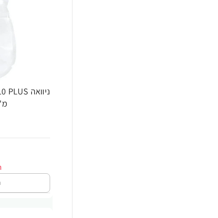
מ"ל
ה