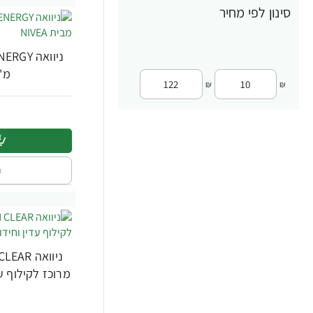
סינון לפי מחיר
טיפוח לגברים
21
טיפוח עור הפנים לגבר
2
מ"ל
טיפוח פנים
111
₪
₪
מסכות פנים
6
ניקוי פנים
30
קרם ותחליב גוף
20
ה
קרם ותחליב גוף לגבר
5
קרם פנים
48
קרם רב שימושי
2
רחצה
10
רחצה וג'ל מקלחת לגבר
4