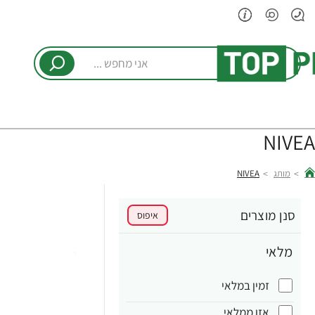
אני
מחפש
...
NIVEA
מותג
NIVEA
hom
סנן מוצרים
איפוס
מלאי
זמין במלאי
אזן ממלאי