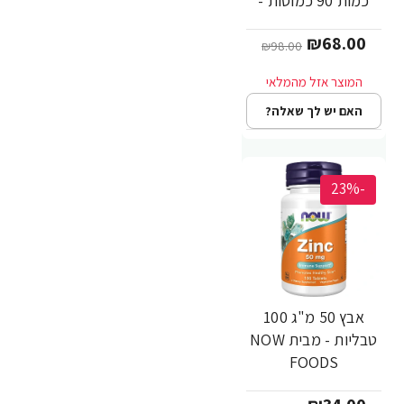
כמות 90 כמוסות -
מבית MET-RX
₪68.00
₪98.00
האם יש לך שאלה?
-23%
אבץ 50 מ"ג 100
טבליות - מבית NOW
FOODS