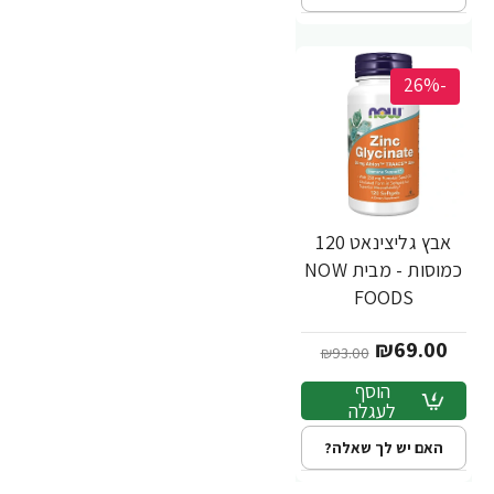
-26%
אבץ גליצינאט 120
כמוסות - מבית NOW
FOODS
₪69.00
₪93.00
הוסף
לעגלה
האם יש לך שאלה?