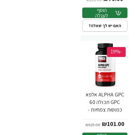
הוסף
לעגלה
האם יש לך שאלה?
-19%
ALPHA GPC אלפא
GPC תכולה 60
כמוסות צמחיות -
מבית Force Factor
₪101.00
₪125.00