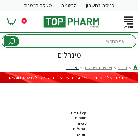
כניסה לחשבון
הרשמה
מעקב הזמנות
0
...אני
מחפש
מינרלים
הטבע
ויטמינים ומינרלים
מינרלים
hom
רק באתר שלנו מקבלים 5% הנחה על הקנייה הבאה |
לפרטים נוספים
קטגוריית
תוספים
לאיזון
והרגלים
יומיים