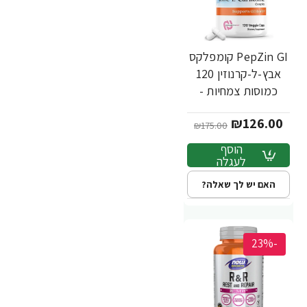
PepZin GI קומפלקס
אבץ-ל-קרנוזין 120
כמוסות צמחיות -
מבית Doctor's best
₪126.00
₪175.00
הוסף
לעגלה
האם יש לך שאלה?
-23%