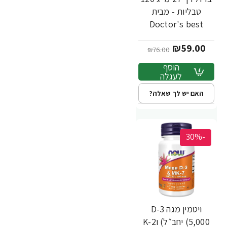
טבליות - מבית
Doctor's best
₪59.00
₪76.00
הוסף
לעגלה
האם יש לך שאלה?
-30%
ויטמין מגה D-3
(5,000 יחב״ל) וK-2