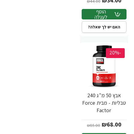
₪34.00
₪44.00
הוסף
לעגלה
האם יש לך שאלה?
-20%
אבץ 50 מ"ג 240
טבליות - מבית Force
Factor
₪68.00
₪85.00