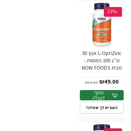
-23%
L-OptiZinc אבץ 30
מ"ג 100 כמוסות -
מבית NOW FOODS
₪49.00
₪64.00
הוסף
לעגלה
האם יש לך שאלה?