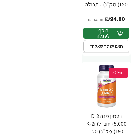
(180 מק"ג) - תכולה
60 כמוסות - מבית
₪94.00
NOW FOODS
₪134.00
הוסף
לעגלה
האם יש לך שאלה?
-30%
ויטמין מגה D-3
(5,000 יחב״ל) וK-2
(180 מק"ג) 120