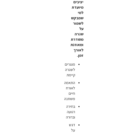
יציבים
מיועדת
למי
שמבקש
לשמור
על
שגרה
מסודרת
ומאוזנת
לאורך
זמן.
מוצרים
לשגרה
קיימת
התאמה
לאורח
חיים
משתנה
בחירה
רגועה
וברורה
דגש
על