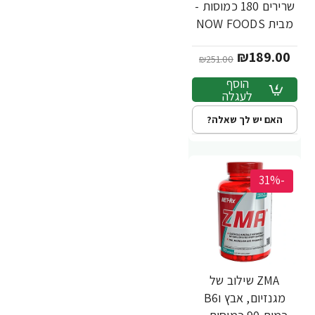
שרירים 180 כמוסות -
מבית NOW FOODS
₪189.00
₪251.00
הוסף
לעגלה
האם יש לך שאלה?
-31%
ZMA שילוב של
מגנזיום, אבץ וB6