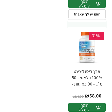
הוסף
לעגלה
האם יש לך שאלה?
-31%
אבץ ביסגליצינט
100% כלאטי - 50
מ"ג - 90 כמוסות -
מבית Doctor's best
₪58.00
₪84.00
הוסף
לעגלה