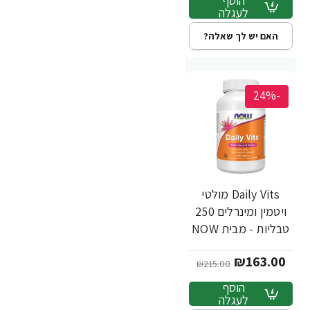
הוסף
לעגלה
האם יש לך שאלה?
-24%
Daily Vits מולטי
ויטמין ומינרלים 250
טבליות - מבית NOW
FOODS
₪163.00
₪215.00
הוסף
לעגלה