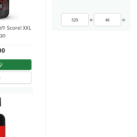
₪
₪
-56%
מבית tor
00
ה