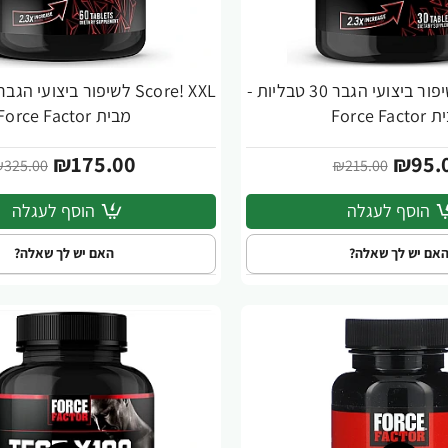
Score! XXL לשיפור ביצועי הגבר 30 טבליות -
-46%
Force Fac
מבית Force Factor
₪175.00
₪95.
325.00
₪215.00
הוסף לעגלה
הוסף לעגלה
אם יש לך שאלה?
האם יש לך שאלה?