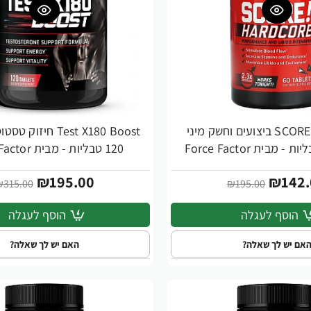
SCORE!‎ Hardcore ביצועים וחשק מיני
Test X180 Boost חיז
-38%
120 טבליות - מבית Force Factor
₪195.00
₪142.
₪315.00
₪195.00
הוסף לעגלה
הוסף לעגלה
אם יש לך שאלה?
האם יש לך שאלה?