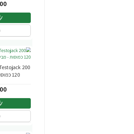
00
ה
-23%
120 כמוסות - מבית NOW FOODS
00
ה