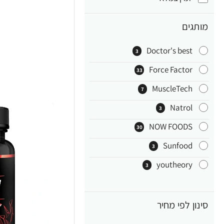
מותגים
Doctor's best
3
Force Factor‏
33
MuscleTech
7
Natrol
3
NOW FOODS
30
Sunfood
3
youtheory
3
סינון לפי מחיר