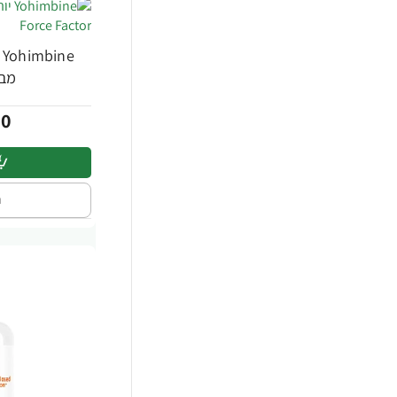
-27%
מבית tor
00
ה