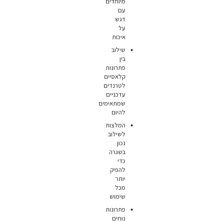
מיוחדים
עם
דגש
על
איכות
שילוב
בין
פתרונות
קלאסיים
לטרנדים
עדכניים
שמתאימים
להיום
המלצות
לשילוב
נכון
בשגרה
כדי
להפיק
יותר
מכל
שימוש
פתרונות
נוחים