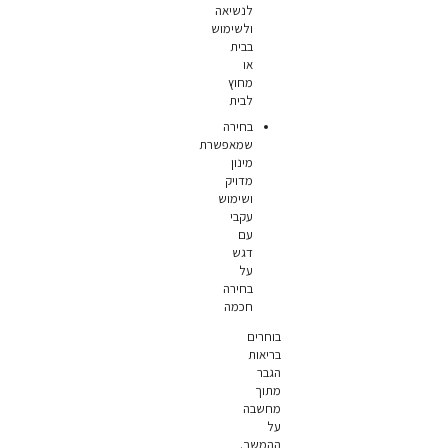
לנשיאה
ולשימוש
בבית
או
מחוץ
לבית
בחירה
שמאפשרת
מינון
מדויק
ושימוש
עקבי
עם
דגש
על
בחירה
חכמה
בוחרים
בריאות
הגבר
מתוך
מחשבה
על
ההמשך.