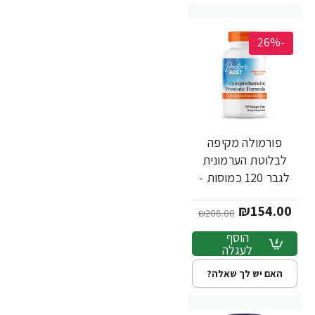
-26%
פורמולה מקיפה
לבלוטת הערמונית
לגבר 120 כמוסות -
מבית Doctor's best
₪154.00
₪208.00
הוסף
לעגלה
האם יש לך שאלה?