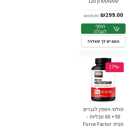
טסטוסטרון 120
טבליות - מבית Force
₪299.00
Factor
₪425.00
הוסף
לעגלה
האם יש לך שאלה?
-17%
מולטי-ויטמין לגברים
50+ 60 טבליות -
מבית Force Factor