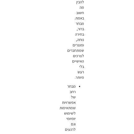
להבין
מה
חשוב
באמת.
מבחר
ברור,
בחירה
נוחה,
ומוצרים
שמתחברים
לצרכים
האישיים
בלי
רעש
מיותר.
מבחר
רחב
של
אפשרויות
שמתאימות
לשימוש
יומיומי
וגם
לרגעים