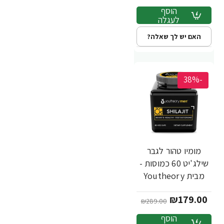
הוסף
לעגלה
האם יש לך שאלה?
-38%
מומיו טהור לגבר
שילג'יט 60 כמוסות -
מבית Youtheory
₪179.00
₪289.00
הוסף