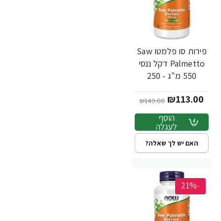
פירות סו פלמטו Saw
Palmetto דקל ננסי
550 מ"ג - 250
כמוסות - מבית NOW
₪113.00
FOODS
₪149.00
הוסף
לעגלה
האם יש לך שאלה?
-21%