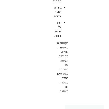
משתנה
בחירה
רגועה
וברורה
דגש
על
איכות
ונוחות
הקטגוריה
מאפשרת
בחירה
מסודרת
ונעימה
של
פתרונות
משלימים
כחלק
משגרת
יום
מאוזנת.