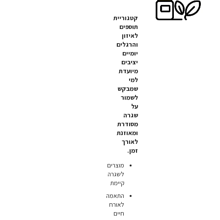
קטגוריית
תוספים
לאיזון
והרגלים
יומיים
יציבים
מיועדת
למי
שמבקש
לשמור
על
שגרה
מסודרת
ומאוזנת
לאורך
זמן.
מוצרים
לשגרה
קיימת
התאמה
לאורח
חיים