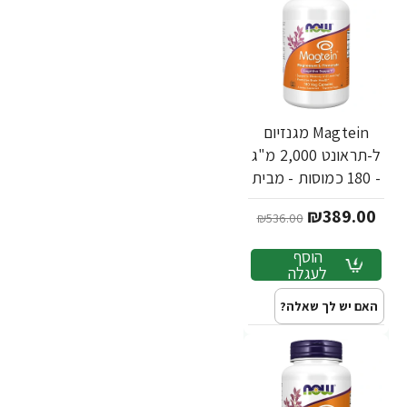
Magtein מגנזיום
ל-תראונט 2,000 מ"ג
- 180 כמוסות - מבית
NOW FOODS
₪389.00
₪536.00
הוסף
לעגלה
האם יש לך שאלה?