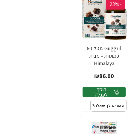
-28%
-23%
-23%
-23%
-21%
-23%
-51%
-14%
-28%
-29%
-23%
-22%
-31%
-27%
-29%
-28%
-29%
-23%
Guggul גוגול 60
כמוסות - מבית
Himalaya
₪86.00
הוסף
לעגלה
האם יש לך שאלה?