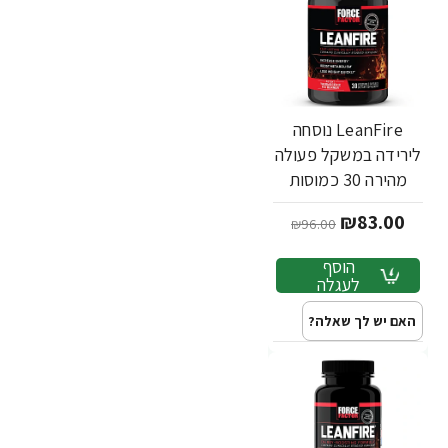
LeanFire נוסחה
לירידה במשקל פעולה
מהירה 30 כמוסות
צמחיות - מבית Force
₪83.00
₪96.00
Factor
הוסף
לעגלה
האם יש לך שאלה?