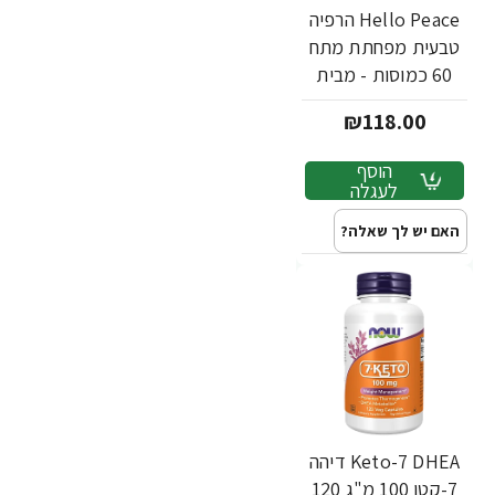
Hello Peace הרפיה
טבעית מפחתת מתח
60 כמוסות - מבית
Himalaya
₪118.00
הוסף
לעגלה
האם יש לך שאלה?
Keto-7 DHEA דיהה
7-קטו 100 מ"ג 120