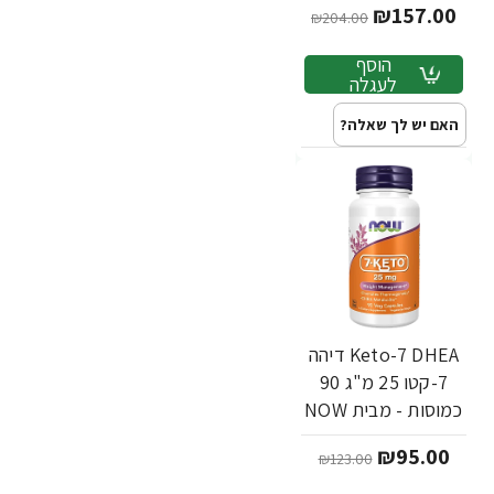
₪157.00
₪204.00
הוסף
לעגלה
האם יש לך שאלה?
Keto-7 DHEA דיהה
7-קטו 25 מ"ג 90
כמוסות - מבית NOW
FOODS
₪95.00
₪123.00