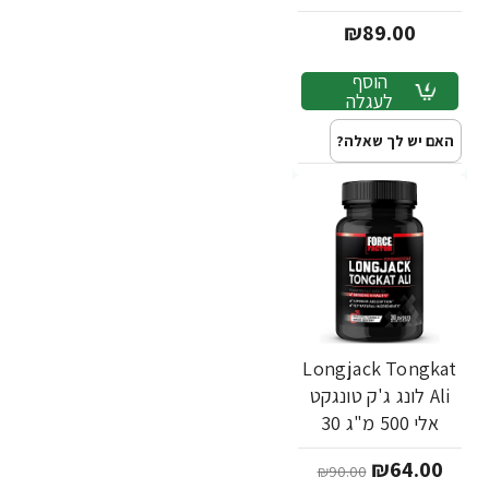
₪89.00
הוסף
לעגלה
האם יש לך שאלה?
Longjack Tongkat
Ali לונג ג'ק טונגקט
אלי 500 מ"ג 30
כמוסות - מבית Force
₪64.00
₪90.00
Factor