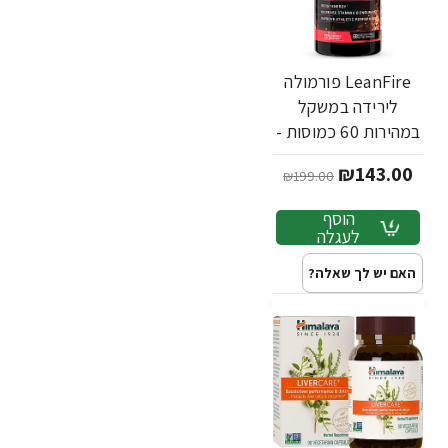
LeanFire פורמולה
לירידה במשקל
במהירות 60 כמוסות -
מבית Force Factor
₪143.00
₪199.00
הוסף
לעגלה
האם יש לך שאלה?