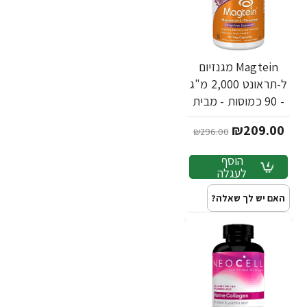
Magtein מגנזיום
ל-תראונט 2,000 מ"ג
- 90 כמוסות - מבית
NOW FOODS
₪209.00
₪296.00
הוסף
לעגלה
האם יש לך שאלה?