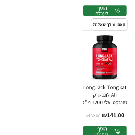
הוסף
לעגלה
האם יש לך שאלה?
LongJack Tongkat
Ali לונג-ג'ק
טונגקט-אלי 1200 מ"ג
60 כמוסות צמחיות -
₪141.00
₪182.00
מבית Force Factor
הוסף
לעגלה