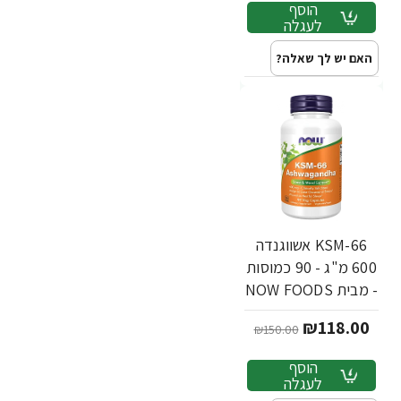
הוסף
לעגלה
האם יש לך שאלה?
KSM-66 אשווגנדה
600 מ"ג - 90 כמוסות
- מבית NOW FOODS
₪118.00
₪150.00
הוסף
לעגלה