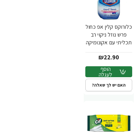
כלורוקס קלין אפ כחול
פרש נוזל ניקוי רב
תכליתי עם אקונומיקה
946 מ"ל - מבית
₪22.90
CLOROX
הוסף
לעגלה
האם יש לך שאלה?