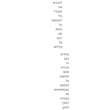
להרגיש
את
ההבדל
בלי
להתפשר
על
נוחות
עם
דגש
על
קלילות
בוחרים
ניקוי
רב
תכליתי
מתוך
מחשבה
על
ההמשך.
כשמתאימים
את
הבחירה
לצורך
הנכון,