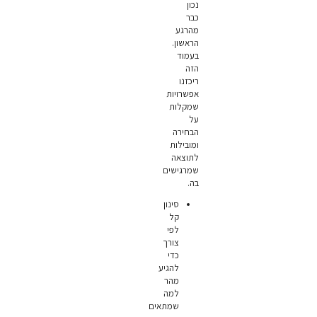
נכון
כבר
מהרגע
הראשון.
בעמוד
הזה
ריכזנו
אפשרויות
שמקלות
על
הבחירה
ומובילות
לתוצאה
שמרגישים
בה.
סינון
קל
לפי
צורך
כדי
להגיע
מהר
למה
שמתאים