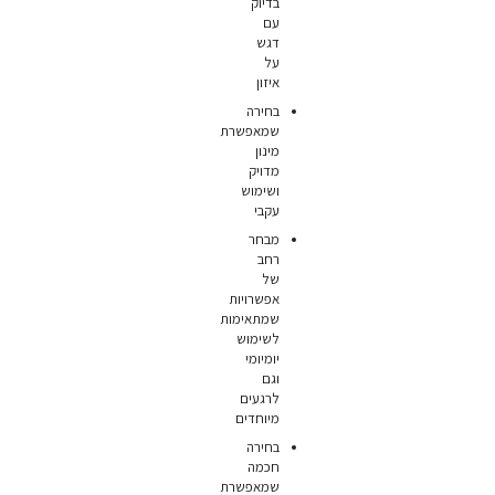
בדיוק
עם
דגש
על
איזון
בחירה
שמאפשרת
מינון
מדויק
ושימוש
עקבי
מבחר
רחב
של
אפשרויות
שמתאימות
לשימוש
יומיומי
וגם
לרגעים
מיוחדים
בחירה
חכמה
שמאפשרת