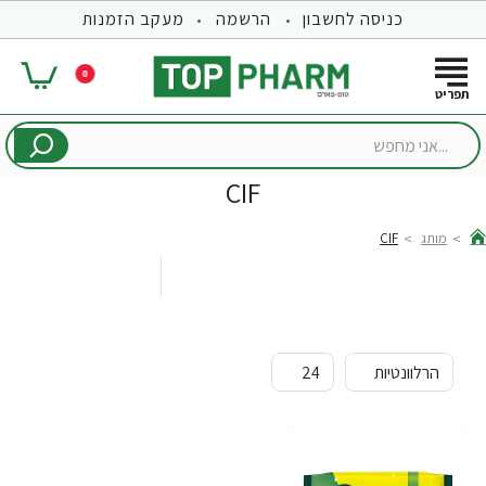
כניסה לחשבון
הרשמה
מעקב הזמנות
0
...אני
מחפש
CIF
מותג
CIF
hom