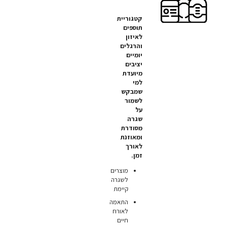
קטגוריית
תוספים
לאיזון
והרגלים
יומיים
יציבים
מיועדת
למי
שמבקש
לשמור
על
שגרה
מסודרת
ומאוזנת
לאורך
זמן.
מוצרים
לשגרה
קיימת
התאמה
לאורח
חיים