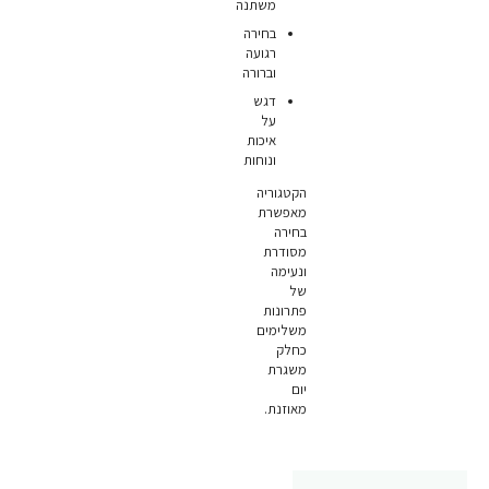
משתנה
בחירה
רגועה
וברורה
דגש
על
איכות
ונוחות
הקטגוריה
מאפשרת
בחירה
מסודרת
ונעימה
של
פתרונות
משלימים
כחלק
משגרת
יום
מאוזנת.