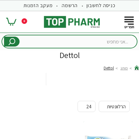
כניסה לחשבון
הרשמה
מעקב הזמנות
0
...אני
מחפש
Dettol
מותג
Dettol
hom