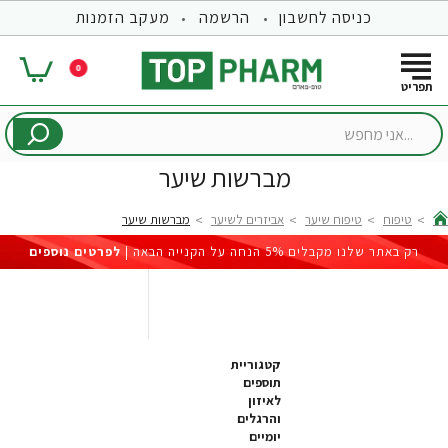
כניסה לחשבון
הרשמה
מעקב הזמנות
0
...אני
מחפש
מברשות שיער
טיפוח
טיפוח שיער
אביזרים לשיער
מברשות שיער
hom
רק באתר שלנו מקבלים 5% הנחה על הקנייה הבאה |
לפרטים נוספים
קטגוריית
תוספים
לאיזון
והרגלים
יומיים