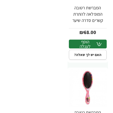
המברשת רטובה
המופלאה להתרת
קשרים סדרה שיער
שמח לב צבע טורקיז -
₪68.00
מבית Wet Brush
הוסף
לעגלה
האם יש לך שאלה?
המברשת רטובה