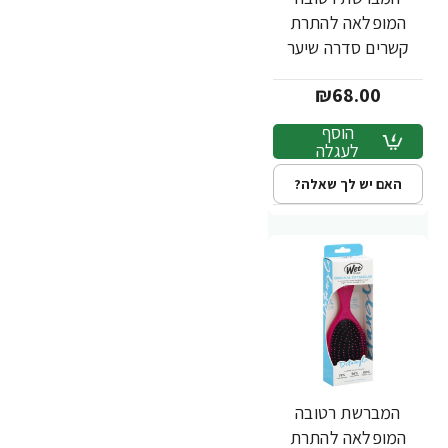
המופלאה להתרת
קשרים סדרה שיער
שמח פנטזיה צבע ורוד
₪68.00
- מבית Wet Brush
הוסף
לעגלה
האם יש לך שאלה?
המברשת רטובה
המופלאה להתרת