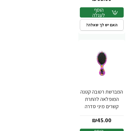
הוסף
לעגלה
האם יש לך שאלה?
המברשת רטובה קטנה
המופלאה להתרת
קשרים מיני סדרה
שיער שמח אננס צבע
₪45.00
סגול - מבית Wet
Brush