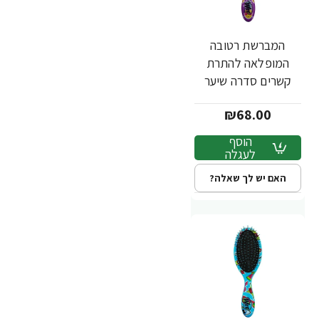
המברשת רטובה
המופלאה להתרת
קשרים סדרה שיער
שמח אננס צבע סגול -
₪68.00
מבית Wet Brush
הוסף
לעגלה
האם יש לך שאלה?