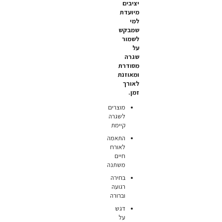
יציבים
מיועדת
למי
שמבקש
לשמור
על
שגרה
מסודרת
ומאוזנת
לאורך
זמן.
מוצרים
לשגרה
קיימת
התאמה
לאורח
חיים
משתנה
בחירה
רגועה
וברורה
דגש
על