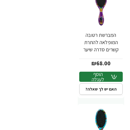
המברשת רטובה
המופלאה להתרת
קשרים סדרה שיער
שמח אננס צבע סגול -
₪68.00
מבית Wet Brush
הוסף
לעגלה
האם יש לך שאלה?