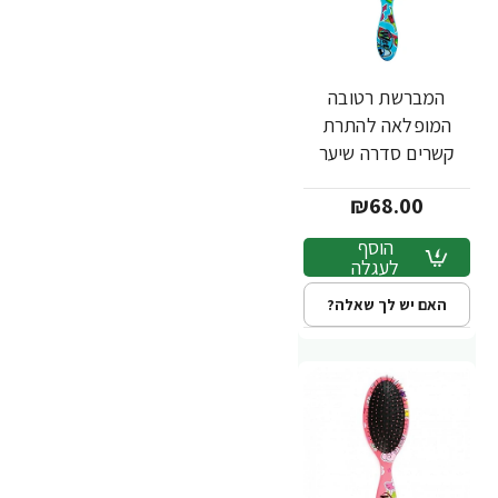
המברשת רטובה
המופלאה להתרת
קשרים סדרה שיער
שמח לב צבע טורקיז -
₪68.00
מבית Wet Brush
הוסף
לעגלה
האם יש לך שאלה?