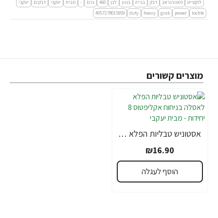
לוקטייט
פאוורגראב
דבק
בנייה
בגוון
לבן
460
גרם
-
מבית
יעקבי
דבקים
יעקבי
4057278015959
duty
heavy
grab
power
loctite
מוצרים קשורים
אסטוניש טבליות הפלא לאסלה בניחוח אקליפטוס 8 יחידות - מבית יעקבי
₪16.90
הוסף לעגלה