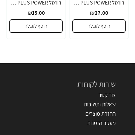
דורסל PLUS POWER סוללות 9V אריזת 1 יחידות - מבית Duracell
דורסל PLUS POWER סוללות AAA אריזת 4 יחידות - מבית Duracell
₪15.00
₪27.00
הוסף לעגלה
הוסף לעגלה
שירות לקוחות
צור קשר
שאלות ותשובות
החזרת מוצרים
מעקב הזמנות