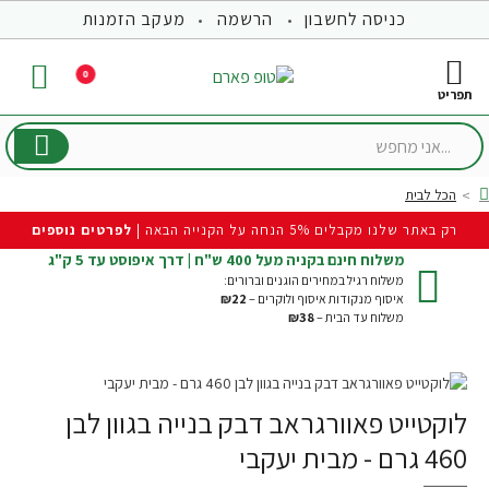
כניסה לחשבון
הרשמה
מעקב הזמנות
0
...אני
מחפש
הכל לבית
hom
רק באתר שלנו מקבלים 5% הנחה על הקנייה הבאה |
לפרטים נוספים
משלוח חינם בקניה מעל 400 ש"ח | דרך איפוסט עד 5 ק"ג
משלוח רגיל במחירים הוגנים וברורים:
איסוף מנקודות איסוף ולוקרים –
₪22
משלוח עד הבית –
₪38
לוקטייט פאוורגראב דבק בנייה בגוון לבן
460 גרם - מבית יעקבי