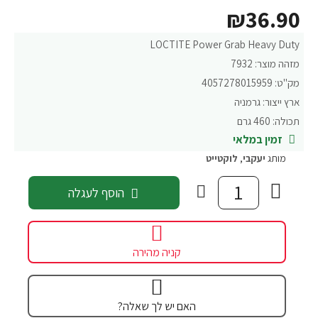
₪36.90
LOCTITE Power Grab Heavy Duty
מזהה מוצר:
7932
מק"ט:
4057278015959
ארץ ייצור:
גרמניה
תכולה:
460 גרם
זמין במלאי
מותג
יעקבי
,
לוקטייט
הוסף לעגלה
קניה מהירה
האם יש לך שאלה?