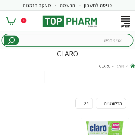
כניסה לחשבון
הרשמה
מעקב הזמנות
0
...אני
מחפש
CLARO
מותג
CLARO
hom