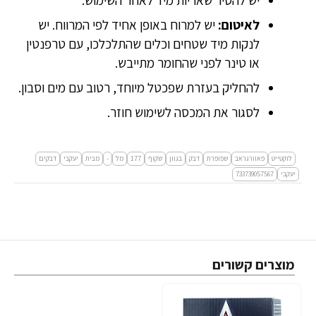
לאיטום:
יש למרוח באופן אחיד לפי המרווח. יש
לנקות מיד שטחים וכלים שהתלכלכו, עם טרפנטין
או טינר לפני שהחומר מתייבש.
להחליק בעזרת שפכטל מיוחד, רטוב עם מים וסבון.
לסגור את המכסה לשימוש חוזר.
לוקטייט
פאוורגראב
שפופרת
דבק
בגוון
שקוף
177
מל
-
מבית
יעקבי
דבקים
יעקבי
733739057567
מוצרים קשורים