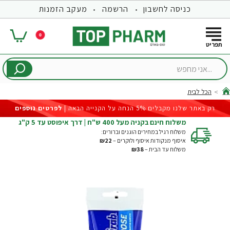
כניסה לחשבון
הרשמה
מעקב הזמנות
0
...אני
מחפש
הכל לבית
hom
רק באתר שלנו מקבלים 5% הנחה על הקנייה הבאה |
לפרטים נוספים
משלוח חינם בקניה מעל 400 ש"ח | דרך איפוסט עד 5 ק"ג
משלוח רגיל במחירים הוגנים וברורים:
איסוף מנקודות איסוף ולוקרים –
₪22
משלוח עד הבית –
₪38