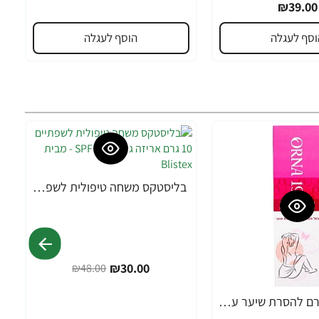
₪39.00
וסף לעגלה
הוסף לעגלה
בליסטקס משחה טיפולית לשפתיים 10 גרם אריזה גדולה SPF 10 - מבית Blistex
-38%
₪30.00
₪48.00
אורנה 19 קרם להסרת שיער עדין במיוחד 90 מ"ל