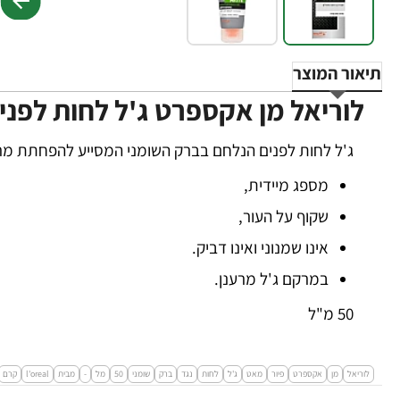
תיאור המוצר
לוריאל מן אקספרט ג'ל לחות לפני
ג'ל לחות לפנים הנלחם בברק השומני המסייע להפחתת מר
מספג מיידית,
שקוף על העור,
אינו שמנוני ואינו דביק.
במרקם ג'ל מרענן.
50 מ"ל
לוריאל
מן
אקספרט
פיור
מאט
ג'ל
לחות
נגד
ברק
שומני
50
מל
-
מבית
l'oreal
קרם