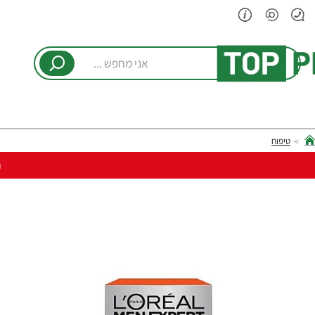
אני
מחפש
...
טיפוח
hom
ר