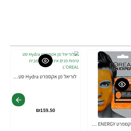
לוריאל מן אקספרט Hydra סט טיפוח פנים אינטנסיבי - מבית L'OREAL
₪159.50
לוריאל מן אקספרט HYDRA ENERGY הידרה מסכת פנים לגבר 30 גרם - מבית L'OREAL