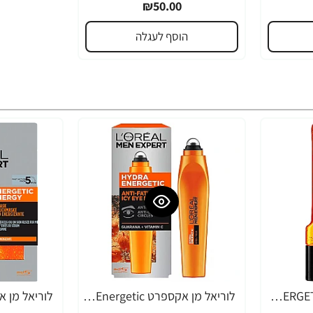
₪50.00
הוסף לעגלה
לוריאל מן אקספרט HYDRA ENERGETIC ג'ל רחצה לגבר 300 מ"ל - מבית L'OREAL
לוריאל מן אקספרט Hydra Energetic קרם עיניים רול און לגבר 10 מ"ל - מבית L'OREAL