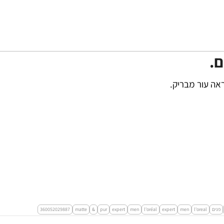
ם.
אה עור מבריק.
פנים
l'oreal
men
expert
l'oréal
men
expert
pur
&
matte
360052029887