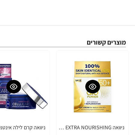
מוצרים קשורים
ניוואה Q10 EXTRA NOURISHING קרם יום מזין בתוספת שמן ארגן 50 מ"ל - מבית NIVEA