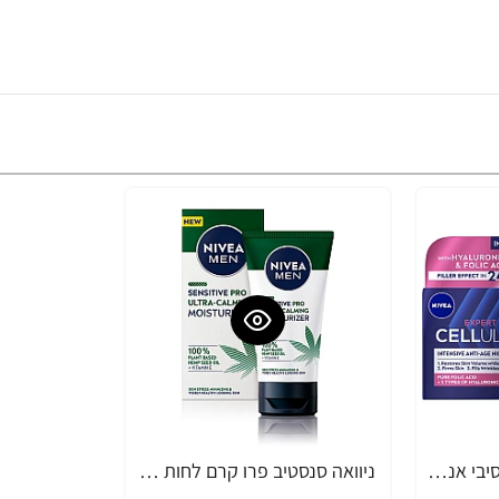
ניוואה קרם לילה אינטנסיבי אנטי אייג'ינג 50 מ"ל - מבית NIVEA
ניוואה סנסטיב פרו קרם לחות לפנים מרגיע במיוחד מתאים לעור רגיש 75 מ"ל - מבית NIVEA