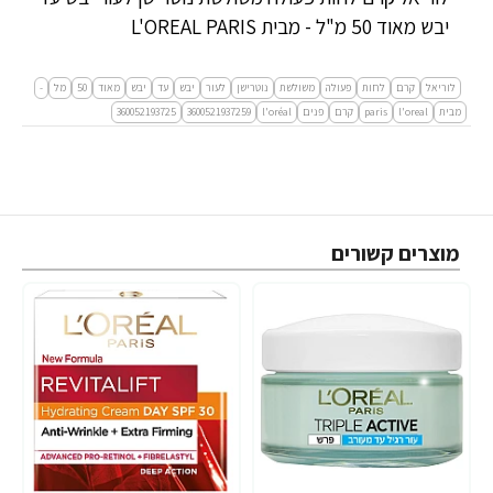
יבש מאוד 50 מ"ל - מבית L'OREAL PARIS
לוריאל
קרם
לחות
פעולה
משולשת
נוטרישן
לעור
יבש
עד
יבש
מאוד
50
מל
-
מבית
l'oreal
paris
קרם
פנים
l'oréal
3600521937259
360052193725
מוצרים קשורים