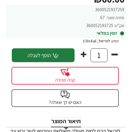
3600521937259
מזהה מוצר:
67
מק"ט:
360052193725
זמין במלאי
מותג
לוריאל
,
L'Oréal
הוסף לעגלה
קניה מהירה
האם יש לך שאלה?
תיאור המוצר
לוריאל קרם לחות פעולה משולשת נוטרישן לעור יבש עד