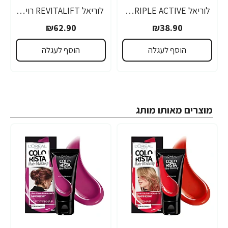
לוריאל TRIPLE ACTIVE קרם לחות לפנים במרקם ג'ל לעור רגיל עד מעורב 50 מ"ל - מבית L'OREAL PARIS
לוריאל REVITALIFT רויטליפט SPF30 קרם יום 50 מ"ל - מבית L'OREAL PARIS
₪62.90
₪38.90
הוסף לעגלה
הוסף לעגלה
מוצרים מאותו מותג