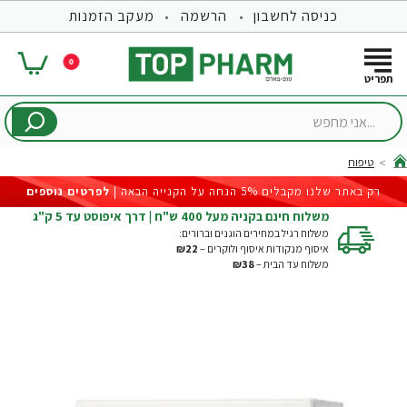
כניסה לחשבון
הרשמה
מעקב הזמנות
0
...אני
מחפש
טיפוח
hom
רק באתר שלנו מקבלים 5% הנחה על הקנייה הבאה |
לפרטים נוספים
משלוח חינם בקניה מעל 400 ש"ח | דרך איפוסט עד 5 ק"ג
משלוח רגיל במחירים הוגנים וברורים:
איסוף מנקודות איסוף ולוקרים –
₪22
משלוח עד הבית –
₪38