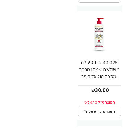
אלביב 3 ב-1 פעולה
משולשת שמפו מרכך
ומסכה טוטאל ריפר
לשיער פגום ויבש 400
₪30.00
מ"ל - לאריאל
האם יש לך שאלה?