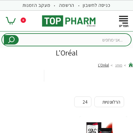
כניסה לחשבון
הרשמה
מעקב הזמנות
0
...אני
מחפש
L'Oréal
מותג
L'Oréal
hom