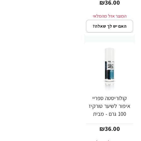
₪36.00
PARIS
האם יש לך שאלה?
קולוריסטה ספריי
איפור לשיער טורקיז
100 גרם - מבית
L'OREAL PARIS
₪36.00