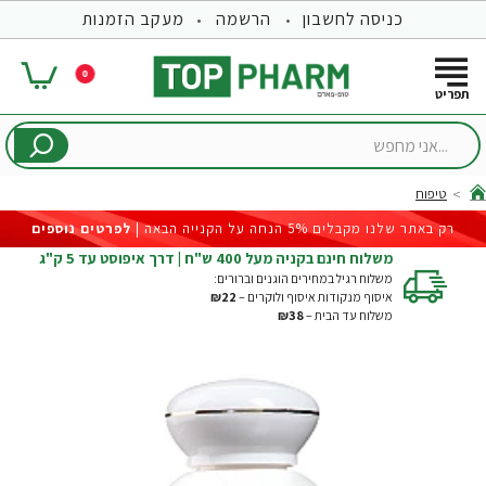
כניסה לחשבון
הרשמה
מעקב הזמנות
0
...אני
מחפש
טיפוח
hom
רק באתר שלנו מקבלים 5% הנחה על הקנייה הבאה |
לפרטים נוספים
משלוח חינם בקניה מעל 400 ש"ח | דרך איפוסט עד 5 ק"ג
משלוח רגיל במחירים הוגנים וברורים:
איסוף מנקודות איסוף ולוקרים –
₪22
משלוח עד הבית –
₪38