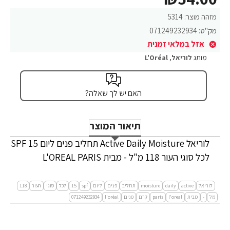
מזהה מוצר:
5314
מק"ט:
071249232934
אזל במלאי זמנית
מותג
לוריאל
,
L'Oréal
האם יש לך שאלה?
תיאור המוצר
לוריאל Active Daily Moisture תחליב פנים ליום SPF 15
לכל סוגי העור 118 מ"ל - מבית L'OREAL PARIS
לוריאל
active
daily
moisture
תחליב
פנים
ליום
spf
15
לכל
סוגי
העור
118
מל
-
מבית
l'oreal
paris
קרם
פנים
l'oréal
071249232934