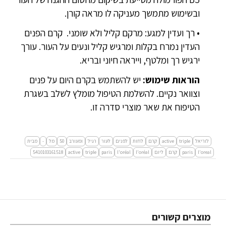
ובשימוש מתמשך מעניקה לו מראה קורן.
• רך ועדין למגע: מרקם קליל ולא שומני. קרם הפנים
העדין נמרח בקלות ומרגיש קליל ונעים על העור. עורך
ירגיש רך ומלטף, וייראה חיוני ובריא.
הוראות שימוש:
יש להשתמש בקרם היום על פנים
וצוואר נקיים. להשלמת הטיפול מומלץ לשלב בשגרת
הטיפוח את שאר מוצרי סדרה זו.
לוריאל
triple
active
קרם
לחות
לפנים
לעור
רגיל
ומעורב
50
מל
-
מבית
l'oreal
paris
קרם
ליום
l'oréal
l'oréal
paris
triple
active
5410103161518
מוצרים קשורים