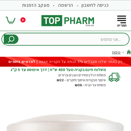
כניסה לחשבון
הרשמה
מעקב הזמנות
0
...אני
מחפש
טיפוח
hom
רק באתר שלנו מקבלים 5% הנחה על הקנייה הבאה |
לפרטים נוספים
משלוח חינם בקניה מעל 400 ש"ח | דרך איפוסט עד 5 ק"ג
משלוח רגיל במחירים הוגנים וברורים:
איסוף מנקודות איסוף ולוקרים –
₪22
משלוח עד הבית –
₪38