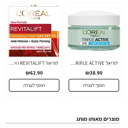
לוריאל TRIPLE ACTIVE קרם לחות לפנים במרקם ג'ל לעור רגיל עד מעורב 50 מ"ל - מבית L'OREAL PARIS
לוריאל REVITALIFT רויטליפט SPF30 קרם יום 50 מ"ל - מבית L'OREAL PARIS
₪62.90
₪38.90
הוסף לעגלה
הוסף לעגלה
מוצרים מאותו מותג