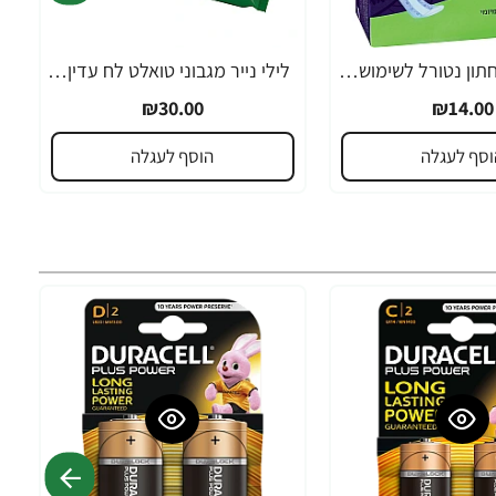
לילי מגני תחתון נטורל לשימוש יומיומי לייט 62 יחידות
לילי נייר מגבוני טואלט לח עדין ללא בישום - 48 דפים מארז שלישייה
₪30.00
₪14.00
וסף לעגלה
הוסף לעגלה