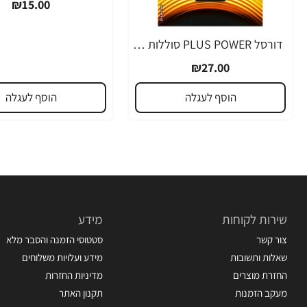
₪15.00
דורסל PLUS POWER סוללות 9V אריזת 1 יחידות - מבית Duracell
₪27.00
הוסף לעגלה
הוסף לעגלה
שירות לקוחות
מידע
צור קשר
סטטוסי הזמנה והסבר מלא
שאלות ותשובות
מידע ועלויות משלוחים
החזרת מוצרים
מדיניות החזרות
מעקב הזמנות
תקנון האתר