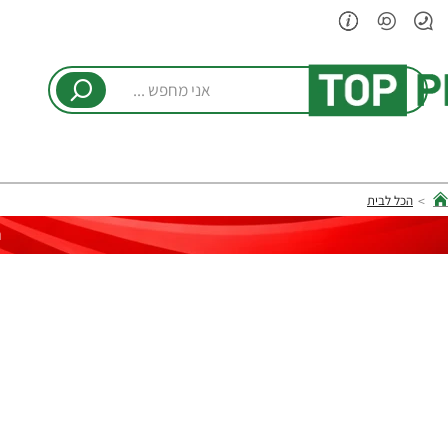
אני
מחפש
...
הכל לבית
hom
ר