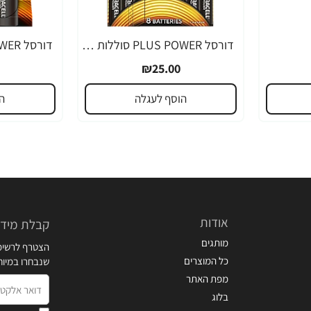
דורסל PLUS POWER סוללות AAA אריזת 8 יחידות - מבית Duracell
₪25.00
הוסף לעגלה
ה
אודות
קבלת מידע
מותגים
הצטרף לרשימת
כל המוצרים
שנבחרו במיו
מפת האתר
דואר
בלוג
אלקטרוני