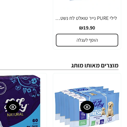
לילי PURE נייר טואלט לח נשטף באסלה 40 דפים מארז רביעייה
₪19.90
הוסף לעגלה
מוצרים מאותו מותג