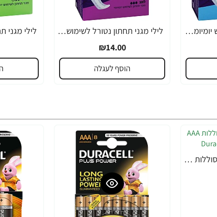
לילי מגני תחתון לשימוש יומיומי נורמל 60 יחידות
לילי מגני תחתון נטורל לשימוש יומיומי 52 יחידות
₪14.00
הוסף לעגלה
ה
דורסל PLUS POWER סוללות AAA אריזת 4 יחידות - מבית Duracell