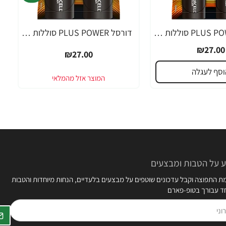
דורסל PLUS POWER סוללות C אריזת 2 יחידות - מבית Duracell
דורסל PLUS POWER סוללות D אריזת 2 יחידות - מבית Duracell
₪27.00
₪27.00
וסף לעגלה
 על הטבות ומבצעים
 התפוצה וקבל עדכונים שוטפים על מבצעים בלעדיים, הנחות מיוחדות והטבות
חד עבורך בטופ-פארם