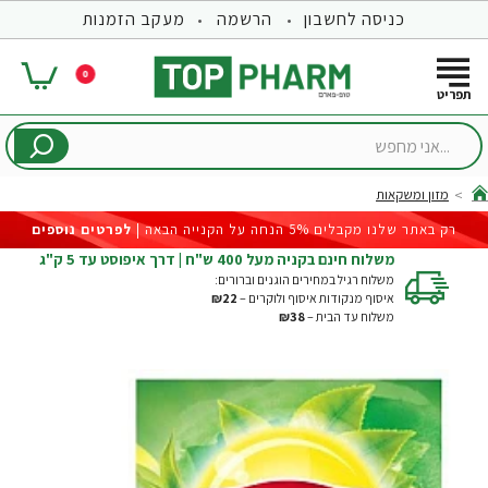
כניסה לחשבון
הרשמה
מעקב הזמנות
0
...אני
מחפש
מזון ומשקאות
hom
רק באתר שלנו מקבלים 5% הנחה על הקנייה הבאה |
לפרטים נוספים
משלוח חינם בקניה מעל 400 ש"ח | דרך איפוסט עד 5 ק"ג
משלוח רגיל במחירים הוגנים וברורים:
איסוף מנקודות איסוף ולוקרים –
₪22
משלוח עד הבית –
₪38