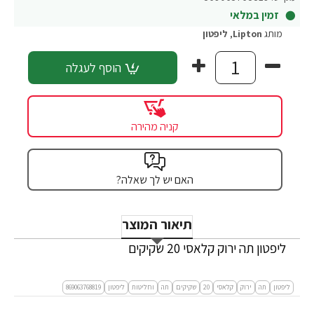
זמין במלאי
מותג
Lipton
,
ליפטון
הוסף לעגלה
קניה מהירה
האם יש לך שאלה?
תיאור המוצר
ליפטון תה ירוק קלאסי 20 שקיקים
ליפטון
תה
ירוק
קלאסי
20
שקיקים
תה
וחליטות
ליפטון
869063768819