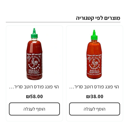
מוצרים לפי קטגוריה
הוי פונג פודס רוטב סריראצ'ה פלפל צ'ילי חריף 435 גרם - מבית HUY FONG FOODS
הוי פונג פודס רוטב סריראצ'ה פלפל צ'ילי חריף 793 גרם - מבית HUY FONG FOODS
₪58.00
₪38.00
הוסף לעגלה
הוסף לעגלה