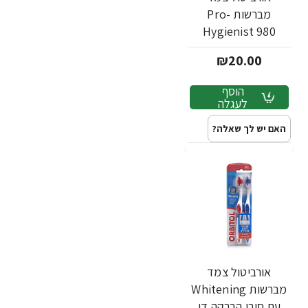
מברשות Pro-
Hygienist 980
לשיניים רגישות - 2
₪20.00
יחידות
הוסף
לעגלה
האם יש לך שאלה?
אורביטול צמד
מברשות Whitening
עם סיבי הברקה דו