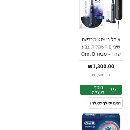
אורל בי iO9 מברשת
שיניים חשמלית צבע
שחור - מבית Oral B
₪1,300.00
₪1,500.00
הוסף
לעגלה
האם יש לך שאלה?