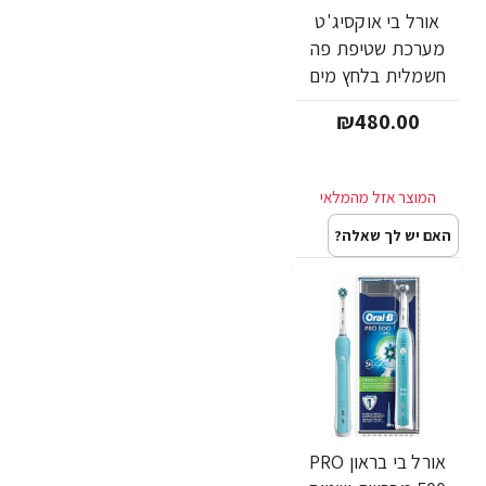
אורל בי אוקסיג'ט
מערכת שטיפת פה
חשמלית בלחץ מים
PROFESSIONAL
₪480.00
CARE OXYJET
MD20 - מבית Oral B
האם יש לך שאלה?
אורל בי בראון PRO