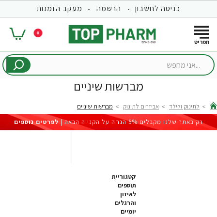
כניסה לחשבון
הרשמה
מעקב הזמנות
0
...אני
מחפש
מברשות שיניים
לתינוק ולילד
אביזרים לתינוק
מברשות שיניים
hom
רק באתר שלנו מקבלים 5% הנחה על הקנייה הבאה |
לפרטים נוספים
קטגוריית
תוספים
לאיזון
והרגלים
יומיים