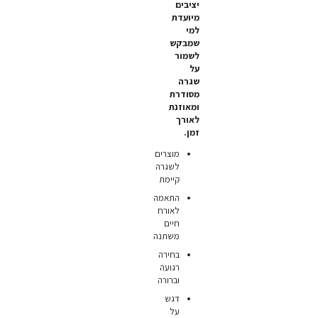
יציבים
מיועדת
למי
שמבקש
לשמור
על
שגרה
מסודרת
ומאוזנת
לאורך
זמן.
מוצרים
לשגרה
קיימת
התאמה
לאורח
חיים
משתנה
בחירה
רגועה
וברורה
דגש
על