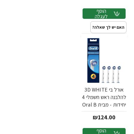
הוסף
לעגלה
האם יש לך שאלה?
אורל בי 3D WHITE
להלבנה ראש חשמלי 4
יחידות - מבית Oral B
₪124.00
הוסף