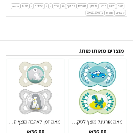
מאמ
לילה
מוצצי
סיליקון
זוהרים
בחושך
6+
ורוד
-
2
יחידות
-
מבית
mam
מוצצים
mam
900161670271
מוצרים מאותו מותג
מאמ אורגינל מוצץ לטקס 6+ תכלת - 2 יחידות - מבית MAM
מאמ זמן לאהבה מוצץ סיליקון 0-6 אפור - 2 יחידות - מבית MAM
₪36.00
₪36.00