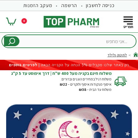
כניסה לחשבון
הרשמה
מעקב הזמנות
0
...אני
מחפש
לתינוק ולילד
hom
רק באתר שלנו מקבלים 5% הנחה על הקנייה הבאה |
לפרטים נוספים
משלוח חינם בקניה מעל 400 ש"ח | דרך איפוסט עד 5 ק"ג
משלוח רגיל במחירים הוגנים וברורים:
איסוף מנקודות איסוף ולוקרים –
₪22
משלוח עד הבית –
₪38