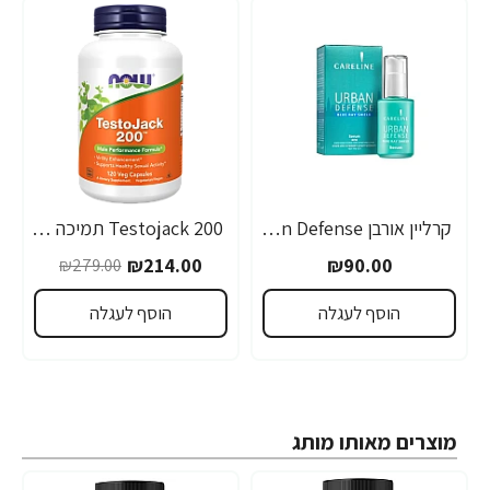
קרליין אורבן Urban Defense סרום לעור פנים 30 מ"ל - מבית CARELINE
Testojack 200 תמיכה בטסטוסטרון 200 מ"ג 120 כמוסות - מבית NOW FOODS
-23%
₪214.00
₪90.00
₪279.00
הוסף לעגלה
הוסף לעגלה
מוצרים מאותו מותג