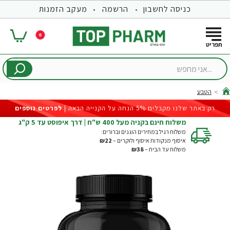
כניסה לחשבון
הרשמה
מעקב הזמנות
0
...אני
מחפש
הטבע
hom
רק באתר שלנו מקבלים 5% הנחה על הקנייה הבאה |
לפרטים נוספים
משלוח חינם בקניה מעל 400 ש"ח | דרך איפוסט עד 5 ק"ג
משלוח רגיל במחירים הוגנים וברורים:
איסוף מנקודות איסוף ולוקרים –
₪22
משלוח עד הבית –
₪38