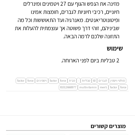
מזינה את הנפש והגוף עם 27 ויטמינים ומינרלים
חיוניים, רכיבי חיוניות לגברים, חומצות אמינו
ופיטונוטריאנטים. מאנרגיה ועד התאוששות וכל מה
שביניהם, זוהי דרך פשוטה אך עוצמתית להעלות את
התזונה שלכם לרמה הבאה.
שימוש
2 טבליות ביום לפני הארוחה.
מולטי-ויטמין
לגברים
60
טבליות
-
מבית
force
factor
ויטמינים
force
factor‏
810126660077
multivitamin
men’s
factor
force
מוצרים קשורים