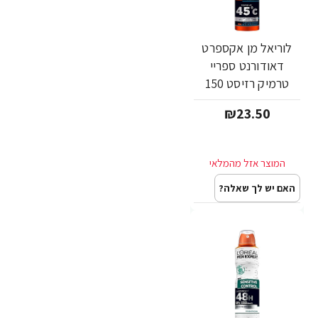
לוריאל מן אקספרט
דאודורנט ספריי
טרמיק רזיסט 150
מ"ל - מבית L'OREAL
₪23.50
האם יש לך שאלה?