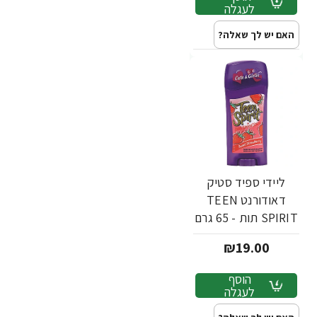
לעגלה
האם יש לך שאלה?
ליידי ספיד סטיק
דאודורנט TEEN
SPIRIT תות - 65 גרם
₪19.00
הוסף
לעגלה