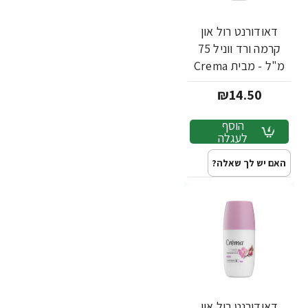
דאודורנט רול און
קרמה ורד ווניל 75
מ"ל - מבית Crema
₪14.50
הוסף
לעגלה
האם יש לך שאלה?
דאודורנט רול און