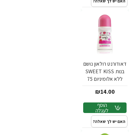
האם יש לך שאלה?
דאודורנט רולאון נושם
בנות SWEET KISS
ללא אלומיניום 75
מ"ל - מבית
₪14.00
CARELINE
הוסף
לעגלה
האם יש לך שאלה?