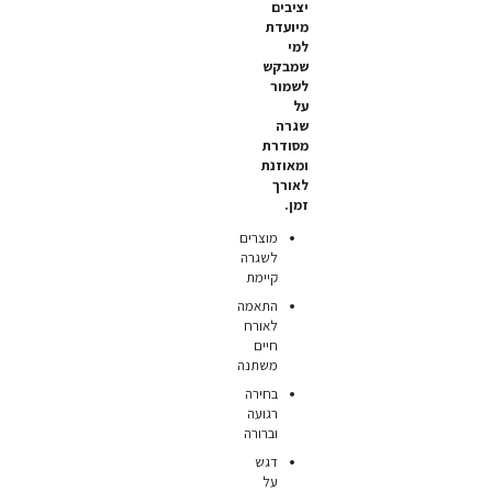
יציבים
מיועדת
למי
שמבקש
לשמור
על
שגרה
מסודרת
ומאוזנת
לאורך
זמן.
מוצרים
לשגרה
קיימת
התאמה
לאורח
חיים
משתנה
בחירה
רגועה
וברורה
דגש
על