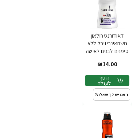
דאודורנט רולאון
נושםאינביזיבל ללא
סימנים לבנים לאישה
75 מ"ל - מבית
₪14.00
CARELINE
הוסף
לעגלה
האם יש לך שאלה?