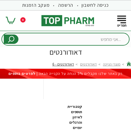
כניסה לחשבון
הרשמה
מעקב הזמנות
0
...אני
מחפש
דאודורנטים
מוצרי הגיינה
דאודורנטים
דאודורנטים - 6
hom
רק באתר שלנו מקבלים 5% הנחה על הקנייה הבאה |
לפרטים נוספים
קטגוריית
תוספים
לאיזון
והרגלים
יומיים