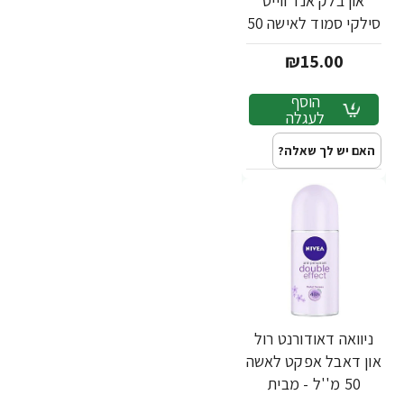
און בלק אנד ווייט
סילקי סמוד לאישה 50
מ''ל - מבית NIVEA
₪15.00
הוסף
לעגלה
האם יש לך שאלה?
ניוואה דאודורנט רול
און דאבל אפקט לאשה
50 מ''ל - מבית