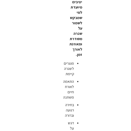
יציבים
מיועדת
למי
שמבקש
לשמור
על
שגרה
מסודרת
ומאוזנת
לאורך
זמן.
מוצרים
לשגרה
קיימת
התאמה
לאורח
חיים
משתנה
בחירה
רגועה
וברורה
דגש
על