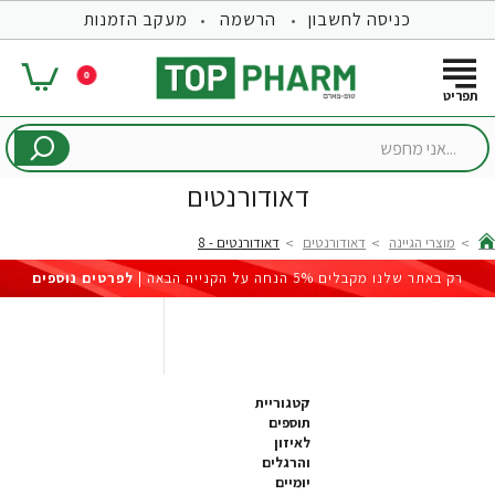
כניסה לחשבון
הרשמה
מעקב הזמנות
0
...אני
מחפש
דאודורנטים
מוצרי הגיינה
דאודורנטים
דאודורנטים - 8
hom
רק באתר שלנו מקבלים 5% הנחה על הקנייה הבאה |
לפרטים נוספים
קטגוריית
תוספים
לאיזון
והרגלים
יומיים