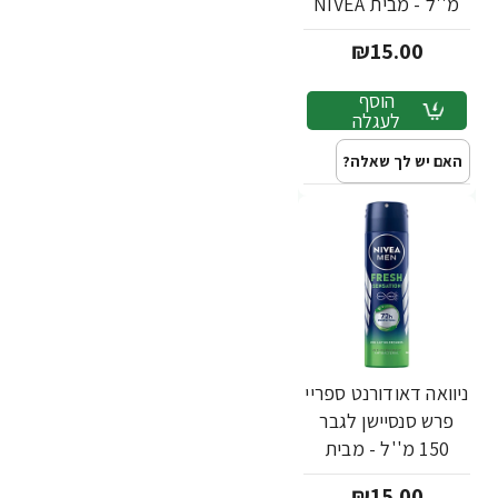
מ''ל - מבית NIVEA
₪15.00
הוסף
לעגלה
האם יש לך שאלה?
ניוואה דאודורנט ספריי
פרש סנסיישן לגבר
150 מ''ל - מבית
NIVEA
₪15.00