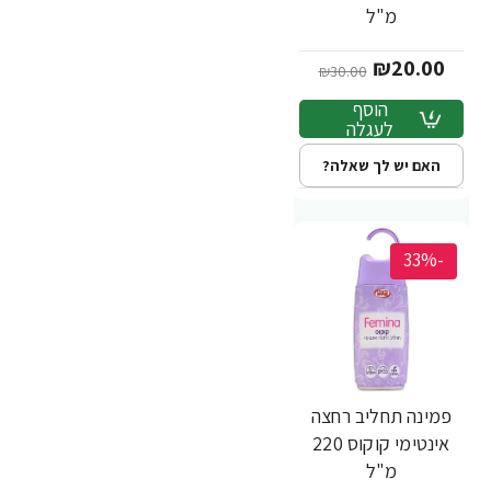
מ"ל
₪20.00
₪30.00
הוסף
לעגלה
האם יש לך שאלה?
-33%
פמינה תחליב רחצה
אינטימי קוקוס 220
מ"ל