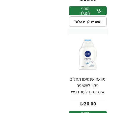
הוסף
לעגלה
האם יש לך שאלה?
ניוואה אינטימו תחליב
ניקוי לשטיפה
אינטימית לעור רגיש
250 מ"ל - מבית
₪26.00
NIVEA