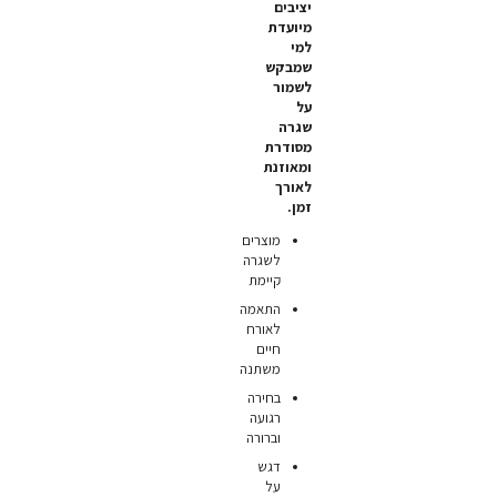
יציבים
מיועדת
למי
שמבקש
לשמור
על
שגרה
מסודרת
ומאוזנת
לאורך
זמן.
מוצרים
לשגרה
קיימת
התאמה
לאורח
חיים
משתנה
בחירה
רגועה
וברורה
דגש
על