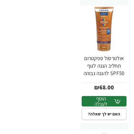
אולטרסול ספקטרום
תחליב הגנה לגוף
SPF50 להגנה גבוהה
200 מ"ל - מבית Dr.
₪68.00
Fischer
הוסף
לעגלה
האם יש לך שאלה?