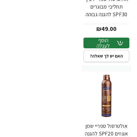
תחליבי מבוגרים
SPF30 להגנה גבוהה
200 מ"ל - מבית Dr.
₪49.00
Fischer
הוסף
לעגלה
האם יש לך שאלה?
אולטרסול ספריי שמן
אגוזים SPF20 להגנה