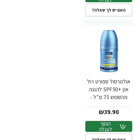
האם יש לך שאלה?
אולטרסול ספורט רול
און +SPF50 להגנה
מהשמש 75 מ"ל -
ד"ר פישר
₪39.90
הוסף
לעגלה
האם יש לך שאלה?