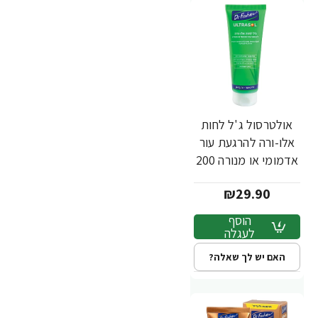
אולטרסול ג'ל לחות
אלו-ורה להרגעת עור
אדמומי או מנורה 200
מ"ל - ד"ר פישר
₪29.90
הוסף
לעגלה
האם יש לך שאלה?