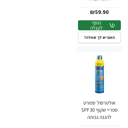
לספורטיים מגדל 300
₪59.90
מ"ל - ד"ר פישר
הוסף
לעגלה
האם יש לך שאלה?
אולטרסול ספורט
ספריי שקוף SPF30
להגנה גבוהה
לספורטיים מוגדל 300