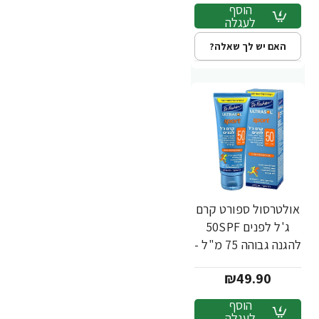
הוסף
לעגלה
האם יש לך שאלה?
אולטרסול ספורט קרם
ג'ל לפנים 50SPF
להגנה גבוהה 75 מ"ל -
ד"ר פישר
₪49.90
הוסף
לעגלה