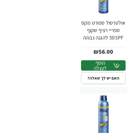
אולטרסול ספורט מקס
ספריי רציף שקוף
50SPF להגנה גבוהה
200 מ"ל - מבית Dr.
₪56.00
Fischer
הוסף
לעגלה
האם יש לך שאלה?