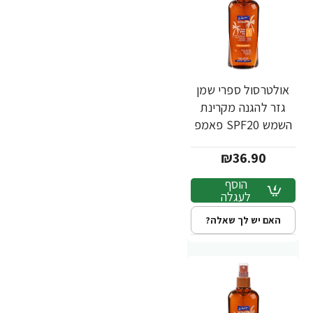
אולטרסול ספרי שמן
גזר להגנה מקרינת
השמש SPF20 פאמפ
200 מ"ל - ד"ר פישר
₪36.90
הוסף
לעגלה
האם יש לך שאלה?