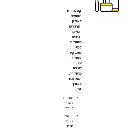
קטגוריית
תוספים
לאיזון
והרגלים
יומיים
יציבים
מיועדת
למי
שמבקש
לשמור
על
שגרה
מסודרת
ומאוזנת
לאורך
זמן.
מוצרים
לשגרה
קיימת
התאמה
לאורח
חיים