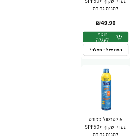
ספריי שקוף +SPF50
להגנה גבוהה
לספורטיים 200 מ"ל -
₪49.90
ד"ר פישר
הוסף
לעגלה
האם יש לך שאלה?
אולטרסול ספורט
ספריי שקוף +SPF50
להגנה גבוהה