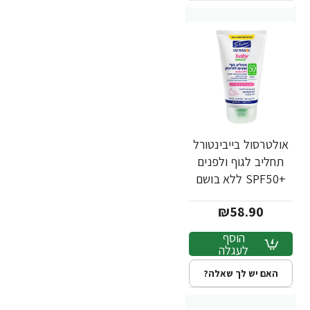
אולטרסול בייבינטורל
תחליב לגוף ולפנים
+SPF50 ללא בושם
125 מ”ל - ד"ר פישר
₪58.90
הוסף
לעגלה
האם יש לך שאלה?