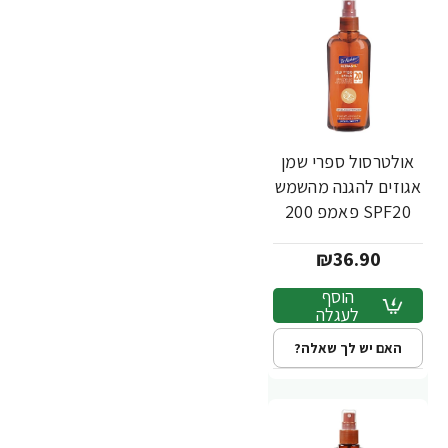
אולטרסול ספרי שמן
אגוזים להגנה מהשמש
SPF20 פאמפ 200
מ"ל - ד"ר פישר
₪36.90
הוסף
לעגלה
האם יש לך שאלה?