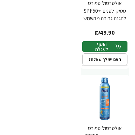
אולטרסול ספורט
סטיק לפנים +SPF50
להגנה גבוהה מהשמש
לספורטיים 50 מ"ל -
₪49.90
ד"ר פישר
הוסף
לעגלה
האם יש לך שאלה?
אולטרסול ספורט