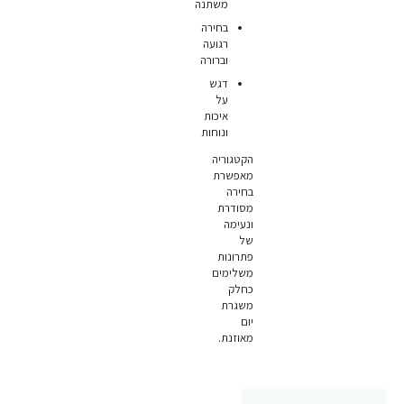
משתנה
בחירה
רגועה
וברורה
דגש
על
איכות
ונוחות
הקטגוריה
מאפשרת
בחירה
מסודרת
ונעימה
של
פתרונות
משלימים
כחלק
משגרת
יום
מאוזנת.