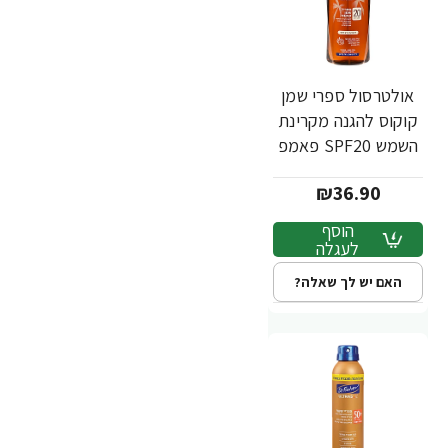
אולטרסול ספרי שמן
קוקוס להגנה מקרינת
השמש SPF20 פאמפ
200 מ"ל - ד"ר פישר
₪36.90
הוסף
לעגלה
האם יש לך שאלה?