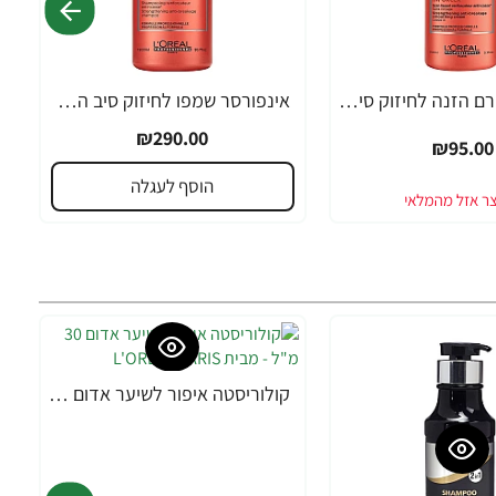
אינפורסר קרם הזנה לחיזוק סיב השערה SERIE EXPERT ביוטין 150 מ"ל - מבית לוריאל פרופסיונל
אינפורסר שמפו לחיזוק סיב השערה SERIE EXPERT ביוטין 1500 מ"ל - מבית לוריאל פרופסיונל
₪290.00
₪95.00
הוסף לעגלה
קולוריסטה איפור לשיער אדום 30 מ"ל - מבית L'OREAL PARIS