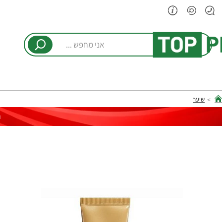
אני
מחפש
...
שיער
hom
ר