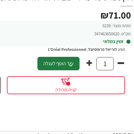
₪71.00
מזהה מוצר:
5239
מק"ט:
347463650620
זמין במלאי
מותג
לוריאל פרופסיונל
,
L'Oréal Professionnel
הוסף לעגלה
קניה מהירה