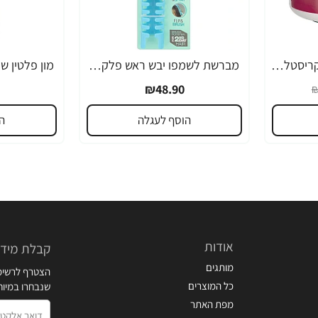
ווקס מון פלטין חוחובה קריסטל מקצועי לשיער 250 מ"ל - מבית MON PLATIN PROFESSIONAL
מברשת לשמפו יבש ראש פלקס - מבית Conair
₪48.90
₪
הוסף לעגלה
ה
אודות
קבלת מידע
מותגים
הצטרף לרשימת
כל המוצרים
שנבחרו במיו
מפת האתר
דואר