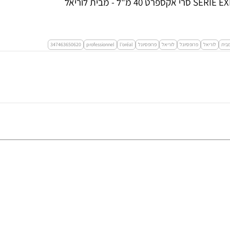
נוטריפייר באלם לטיפול בקצוות מפוצלים SERIE EXPERT NUTRIFIER סרי אקספרט 40 מ"ל - מבית לוריאל
בית
לוריאל
פרופסיונל
לוריאל
פרופסיונל
l'oréal
professionnel
347463650620