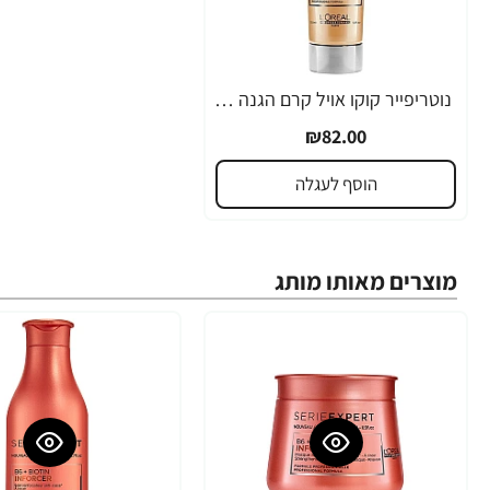
נוטריפייר קוקו אויל קרם הגנה לשיער מחום SERIE EXPERT COCO OIL NUTRIFIER סרי אקספרט 150 מ"ל - מבית לוריאל פרופסיונל
₪82.00
הוסף לעגלה
מוצרים מאותו מותג