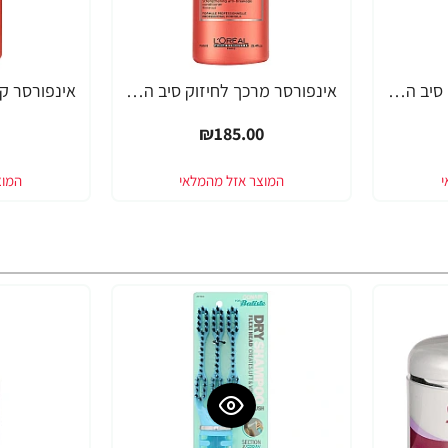
אינפורסר מרכך לחיזוק סיב השערה SERIE EXPERT ביוטין 200 מ"ל - מבית לוריאל פרופסיונל
אינפורסר מרכך לחיזוק סיב השערה SERIE EXPERT ביוטין 750 מ"ל - מבית לוריאל פרופסיונל
₪185.00