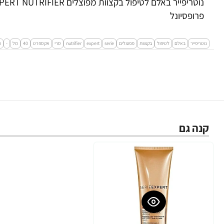
פרופסיונל
נוטריפייר
באלם
לטיפול
בקצוות
מפוצלים
serie
expert
nutrifier
סרי
אקספרט
40
מל
-
מ
קנה גם