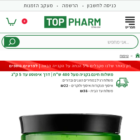
כניסה לחשבון
הרשמה
מעקב הזמנות
0
...אני
מחפש
טיפוח
hom
רק באתר שלנו מקבלים 5% הנחה על הקנייה הבאה |
לפרטים נוספים
משלוח חינם בקניה מעל 400 ש"ח | דרך איפוסט עד 5 ק"ג
משלוח רגיל במחירים הוגנים וברורים:
איסוף מנקודות איסוף ולוקרים –
₪22
משלוח עד הבית –
₪38