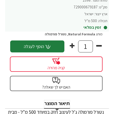
מזהה מוצר:
2398
מק"ט:
729000679187
ארץ ייצור:
ישראל
תכולה:
500 מ"ל
זמין במלאי
מותג
Natural Formula
,
נטורל פורמולה
הוסף לעגלה
קניה מהירה
האם יש לך שאלה?
תיאור המוצר
נטורל פורמולה ג'ל לעיצוב חזק במיוחד 500 מ"ל - מבית