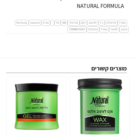
NATURAL FORMULA
נטורל
פורמולה
ג'ל
לעיצוב
חזק
במיוחד
500
מל
-
מבית
natural
formula
עיצוב
לשיער
נטורל
פורמולה
729000679187
מוצרים קשורים