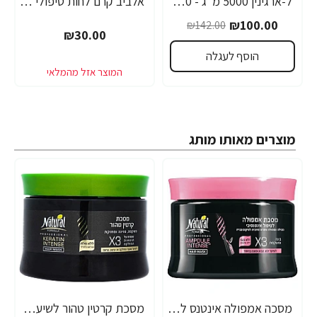
ל-ארגינין 5000 מ"ג - 90 טבליות (1,000 מ"ג לטבליה) - מבית NATROL
אלביב קרם לחות טיפולי משקם לשיער לשיער פגום 150 מ"ל - לאריאל
-30%
₪100.00
₪142.00
₪30.00
הוסף לעגלה
מוצרים מאותו מותג
מסכה אמפולה אינטנס לשיער יבש צבוע ופגום במיוחד נטורל פורמולה 350 מ"ל - מבית NATURAL FORMULA
מסכת קרטין טהור לשיער נטורל פורמולה 350 מ"ל - מבית NATURAL FORMULA
-21%