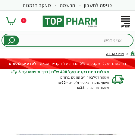
כניסה לחשבון
הרשמה
מעקב הזמנות
0
...אני
מחפש
מוצרי הגיינה
hom
רק באתר שלנו מקבלים 5% הנחה על הקנייה הבאה |
לפרטים נוספים
משלוח חינם בקניה מעל 400 ש"ח | דרך איפוסט עד 5 ק"ג
משלוח רגיל במחירים הוגנים וברורים:
איסוף מנקודות איסוף ולוקרים –
₪22
משלוח עד הבית –
₪38