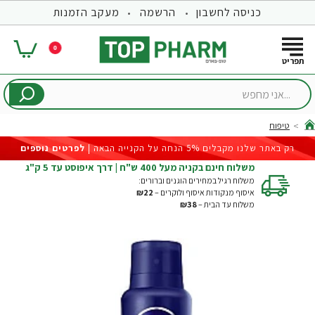
כניסה לחשבון
הרשמה
מעקב הזמנות
0
...אני
מחפש
טיפוח
hom
רק באתר שלנו מקבלים 5% הנחה על הקנייה הבאה |
לפרטים נוספים
משלוח חינם בקניה מעל 400 ש"ח | דרך איפוסט עד 5 ק"ג
משלוח רגיל במחירים הוגנים וברורים:
איסוף מנקודות איסוף ולוקרים –
₪22
משלוח עד הבית –
₪38