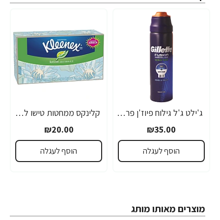
ג'ילט ג'ל גילוח פיוז'ן פרוגלייד לעור רגיש 170 מ"ל - מבית Gillette
קלינקס ממחטות טישו לושן מגבוני אף המכילים קרם לחות ,ויטמין E ואלוורה - 120 יחידות
₪20.00
₪35.00
הוסף לעגלה
הוסף לעגלה
מוצרים מאותו מותג