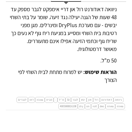
ניוואה דאודורנט רול און דריי אימפקט לגבר מספק עד
48 שעות של הגנה יעילה נגד זיעה. שומר על בתי השחי
יבשים - עם מערכת DryPlus ומינרלים. מגן מפני
רטיבות בית השחי ומסייע במניעת ריח גוף לא נעים כך
שריח גוף וכתמי הזיעה אפילו אינם מתעוררים.
מאושר דרמטולוגית.
50 מ"ל.
הוראות שימוש:
יש למרוח מתחת לבית השחי לפי
הצורך
ניוואה
דאודורנט
רול
און
יבש
לגבר
50
מ''ל
-
מבית
nivea
דאו
לגברים
4005900816108
dry
on
roll
deo
nivea
nivea