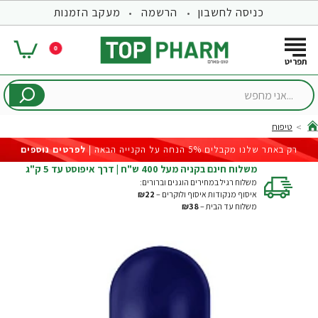
כניסה לחשבון
הרשמה
מעקב הזמנות
0
...אני
מחפש
טיפוח
hom
רק באתר שלנו מקבלים 5% הנחה על הקנייה הבאה |
לפרטים נוספים
משלוח חינם בקניה מעל 400 ש"ח | דרך איפוסט עד 5 ק"ג
משלוח רגיל במחירים הוגנים וברורים:
איסוף מנקודות איסוף ולוקרים –
₪22
משלוח עד הבית –
₪38