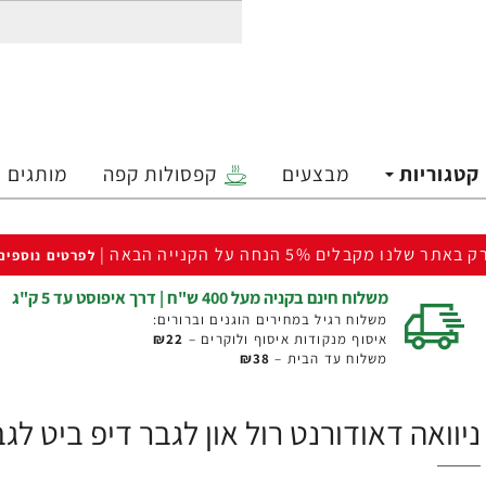
קטגוריות
מבצעים
קפסולות קפה
מותגים
ק באתר שלנו מקבלים 5% הנחה על הקנייה הבאה |
לפרטים נוספים
משלוח חינם בקניה מעל 400 ש"ח | דרך איפוסט עד 5 ק"ג
משלוח רגיל במחירים הוגנים וברורים:
איסוף מנקודות איסוף ולוקרים –
₪22
משלוח עד הבית –
₪38
ניוואה דאודורנט רול און לגבר דיפ ביט לגבר 50 מ''ל - מבית EA