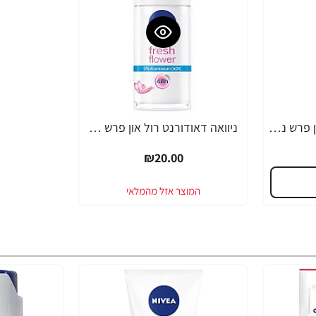
ניוואה דאודורנט רול און פרש נטורל לאשה 50 מ''ל - מבית NIVEA
ניוואה דאודורנט רול און פרש פלוואר ללא אלומיניום לאשה 50 מ''ל - מבית NIVEA
₪20.00