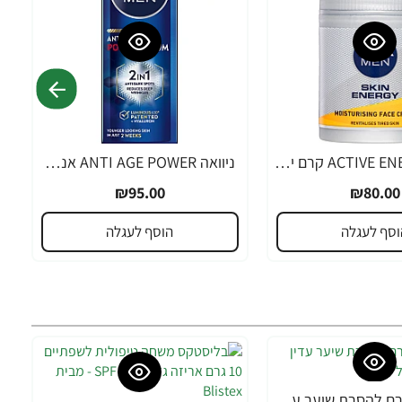
ניוואה ACTIVE ENERGY קרם יום לגבר 50 מ"ל - מבית NIVEA
ניוואה ANTI AGE POWER אנטי אייג' פאוור סרום 2 ב-1 לגבר 30 מ"ל - מבית NIVEA
₪95.00
₪80.00
וסף לעגלה
הוסף לעגלה
אורנה 19 קרם להסרת שיער עדין במיוחד 90 מ"ל