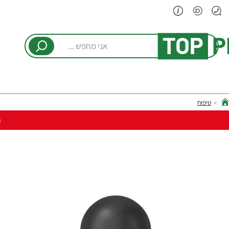
אני
מחפש
...
טיפוח
hom
ר