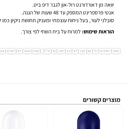
יוואה מן דאורדורנט רול-און לגבר דיפ ביט.
אנטי פרספרינט המספק עד 48 שעות של הגנה.
סובלני לעור, בעל ניחוח עוצמתי ומעניק תחושת ניקיון כמ
הוראות שימוש:
למרוח על בית השחי לפי צורך.
ניוואה
דאודורנט
רול
און
לגבר
דיפ
ביט
לגבר
50
מ''ל
-
מבית
nivea
דאו
לגברים
ivea
מוצרים קשורים