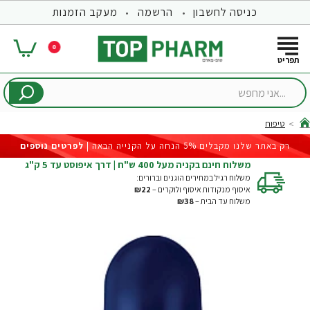
כניסה לחשבון
הרשמה
מעקב הזמנות
0
...אני
מחפש
טיפוח
hom
רק באתר שלנו מקבלים 5% הנחה על הקנייה הבאה |
לפרטים נוספים
משלוח חינם בקניה מעל 400 ש"ח | דרך איפוסט עד 5 ק"ג
משלוח רגיל במחירים הוגנים וברורים:
איסוף מנקודות איסוף ולוקרים –
₪22
משלוח עד הבית –
₪38