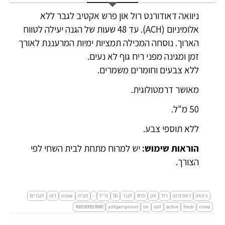
ניוואה דאודורנט רול און פרש אקטיב לגבר ללא
אלומיניום (ACH). עד 48 שעות של הגנה יעילה לטווח
הארוך. נוסחה המכילה תמציות ימיות המרעננת לאורך
זמן ומגינה מפני ריח גוף לא נעים.
ללא צבעים וחומרים משמרים.
מאושר דרמטולוגית.
50 מ"ל.
ללא תוספי צבע.
הוראות שימוש:
יש למרוח מתחת לבית השחי לפי
הצורך.
ניוואה
דאודורנט
רול
און
פרש
לגבר
50
מ''ל
-
מבית
nivea
דאו
לגברים
4005900828088
antiperspirant
on
roll
active
fresh
nivea