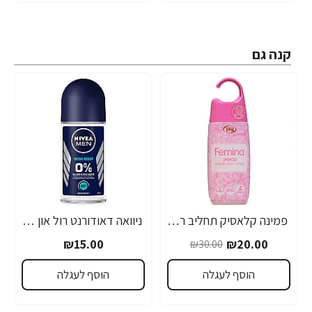
קנה גם
פמינה קלאסיק תחליב רחצה אינטימי 220 מ"ל
ניוואה דאודורנט רול און פרש אושן לגבר 50 מ''ל - מבית NIVEA
-33%
₪15.00
₪20.00
₪30.00
הוסף לעגלה
הוסף לעגלה