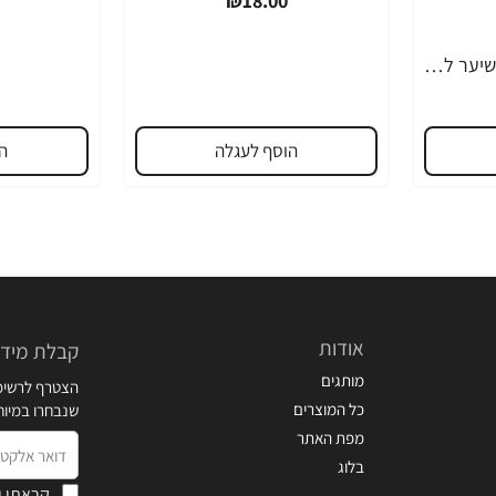
₪18.00
אורנה 19 קרם להסרת שיער לקו הביקיני 90 מ"ל
הוסף לעגלה
ה
אודות
קבלת מידע
מותגים
הצטרף לרשימת
כל המוצרים
שנבחרו במיו
מפת האתר
דואר
בלוג
אלקטרוני
קראתי ו