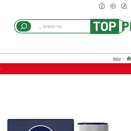
אני
מחפש
...
טיפוח
hom
ר