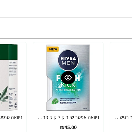
משחה לאחר גילוח לעור רגיש 118 מ"ל - CREMO
ניוואה אפטר שייב קול קיק פרש לאחר גילוח - 100 מ''ל - מבית NIVEA
₪45.00