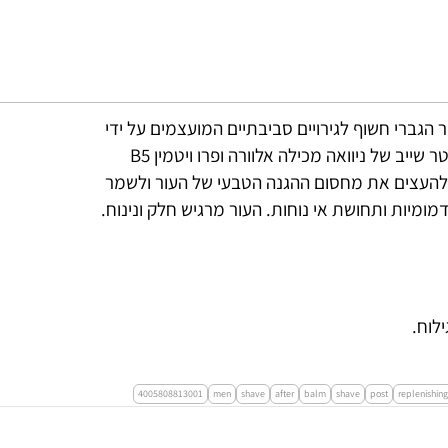
 הגברי חשוף לגירויים סביבתיים המועצמים על ידי
גילוח, לכן הוא זקוק להגנה אופטימלית וטיפוח. נוסחת האפטר שייב של ניוואה מכילה אלוורה ופרו ויטמין B5
ר להעצים את מחסום ההגנה הטבעי של העור ולשמר
מיות ותחושת אי נוחות. העור מרגיש חלק ונינוח.
לוח.
4005808813001
men
shave
after
balm
shave
post
replenishing