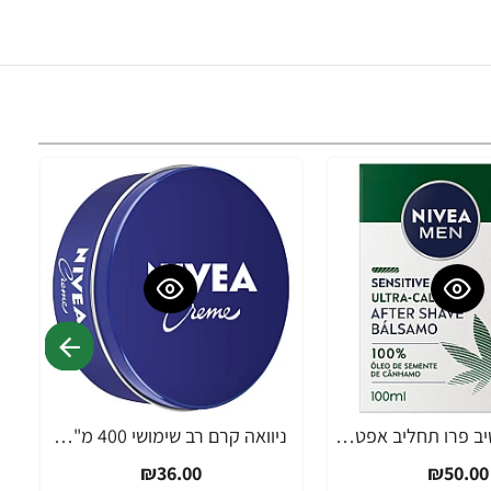
ניוואה סנסטיב פרו תחליב אפטר שייב מרגיע במיוחד לאחר גילוח - 100 מ''ל - מבית NIVEA
ניוואה קרם רב שימושי 400 מ"ל - מבית NIVEA
₪36.00
₪50.00