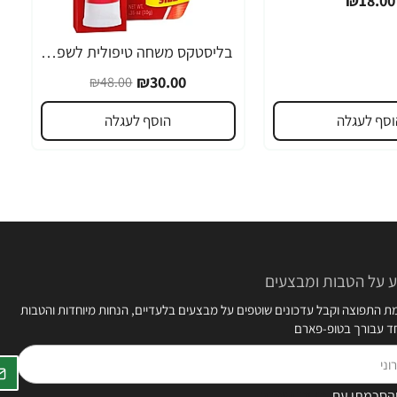
₪18.00
בליסטקס משחה טיפולית לשפתיים 10 גרם אריזה גדולה SPF 10 - מבית Blistex
-38%
₪30.00
₪48.00
וסף לעגלה
הוסף לעגלה
 על הטבות ומבצעים
 התפוצה וקבל עדכונים שוטפים על מבצעים בלעדיים, הנחות מיוחדות והטבות
חד עבורך בטופ-פארם
הסכמתי עם
תקנון האתר