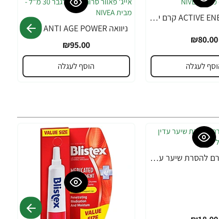
ניוואה ACTIVE ENERGY קרם יום לגבר 50 מ"ל - מבית NIVEA
ניוואה ANTI AGE POWER אנטי אייג' פאוור סרום 2 ב-1 לגבר 30 מ"ל - מבית NIVEA
₪80.00
₪95.00
וסף לעגלה
הוסף לעגלה
אורנה 19 קרם להסרת שיער עדין במיוחד 90 מ"ל