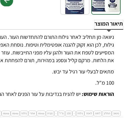
תיאור המוצר
ניוואה מן תחליב לאחר גילוח התורם להתחדשות העור. העור
המסייעים לטפח את העור ולהגן עליו מפני התייבשות. עוז
את הלחות. מרקם קליל ונספג במהירות, תורם להפחתת אדמו
מתאים לבעלי עור רגיל עד יבש.
100 מ"ל.
הוראות שימוש:
יש להניח בנדיבות על עור הפנים לאחר הגי
ניוואה
תחליב
לחות
לאחר
גילוח
-
100
מ''ל
-
מבית
nivea
אחרי
גילוח
nivea
nivea