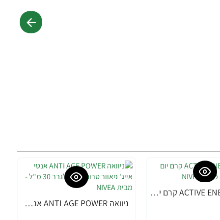
ניוואה ACTIVE ENERGY קרם יום לגבר 50 מ"ל - מבית NIVEA
ניוואה ANTI AGE POWER אנטי אייג' פאוור סרום 2 ב-1 לגבר 30 מ"ל - מבית NIVEA