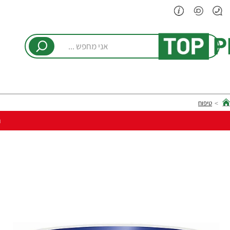
אני
מחפש
...
טיפוח
hom
ר