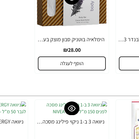
ג'ייסון סבון ידיים נוזלי לבנדר 473 מ"ל - מבית JASON
הימלאיה בוטניק סבון מוצק בעבודת יד מרענן לבנדר ורוזמרין 125 גרם - מבית Himalay
₪28.00
הוסף לעגלה
ניוואה 3 ב-1 ניקוי פילינג מסכה לפנים 150 מ"ל - מבית NIVEA