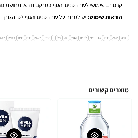
קרם רב שימושי לעור הפנים והגוף במרקם חדש. תחושת נוחות אי
הוראות שימוש:
יש למרוח על עור הפנים והגוף לפי הצורך
ניוואה
care
קרם
אינטנסיבי
לפנים
ולגוף
200
מל
-
מבית
nivea
קרם
פנים
nivea
ivea
מוצרים קשורים