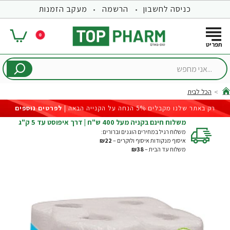
כניסה לחשבון
הרשמה
מעקב הזמנות
0
...אני
מחפש
הכל לבית
hom
רק באתר שלנו מקבלים 5% הנחה על הקנייה הבאה |
לפרטים נוספים
משלוח חינם בקניה מעל 400 ש"ח | דרך איפוסט עד 5 ק"ג
משלוח רגיל במחירים הוגנים וברורים:
איסוף מנקודות איסוף ולוקרים –
₪22
משלוח עד הבית –
₪38