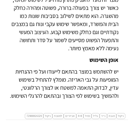
כאשר יש צורך בפעולה ברורה, פשוטה ומהירה כחלק
מהשגרה. הוא מתאים לשילוב בסביבות שונות כמו
הבית והמשרד, ומאפשר שימוש עקבי ונוח גם במצבים
נקודתיים וגם כחלק משימוש קבוע. העיצוב המעשי
והתפעול הפשוט מסייעים לשמור על סדר ותחושה
נעימה ללא מאמץ מיותר.
אופן השימוש
יש להשתמש במוצר בהתאם לייעודו ועל פי ההנחיות
המופיעות על גבי האריזה. מומלץ להתחיל בשימוש
עדין, לבדוק התאמה למשטח או לצורך הרלוונטי,
ולהמשיך בשימוש לפי הצורך ובהתאם להרגלי השימוש.
ניקול
מגבת
נייר
גליל
כפול
8=4
אביזרים
למטבח
ניקול
729000026329