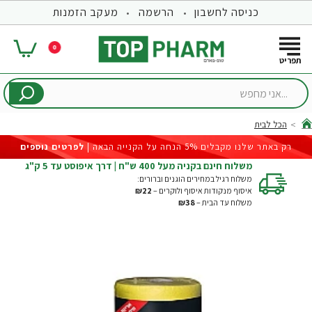
כניסה לחשבון
הרשמה
מעקב הזמנות
0
...אני
מחפש
הכל לבית
hom
רק באתר שלנו מקבלים 5% הנחה על הקנייה הבאה |
לפרטים נוספים
משלוח חינם בקניה מעל 400 ש"ח | דרך איפוסט עד 5 ק"ג
משלוח רגיל במחירים הוגנים וברורים:
איסוף מנקודות איסוף ולוקרים –
₪22
משלוח עד הבית –
₪38