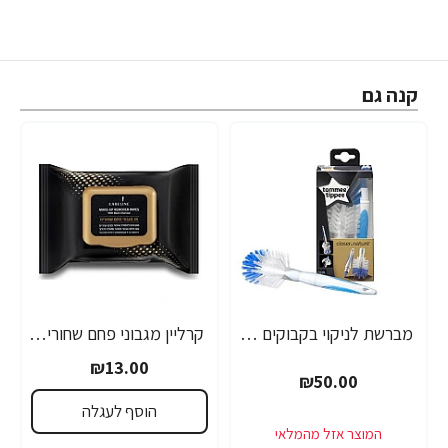
קנה גם
מברשת לניקוי בקבוקים בן\בת - הכי טבעי כמו אמא - מבית Tommee Tippee
קרליין מגבוני פחם שחורים להסרת איפור 24 יחידות - מבית CARELINE
₪13.00
₪50.00
הוסף לעגלה