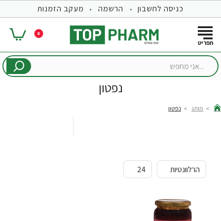
כניסה לחשבון
הרשמה
מעקב הזמנות
0
...אני
מחפש
נפטון
מותג
נפטון
hom