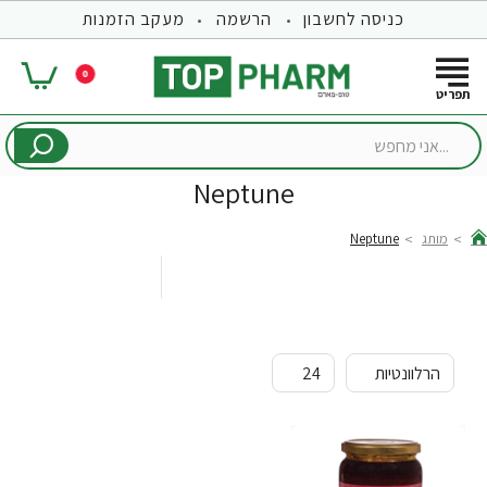
כניסה לחשבון
הרשמה
מעקב הזמנות
0
...אני
מחפש
Neptune
מותג
Neptune
hom