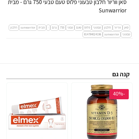
סאן ווריור חלבון טבעוני פלוס טעם טבעי 750 גרם - מבית
Sunwarrior
סאן
ווריור
חלבון
טבעוני
פלוס
טעם
טבעי
750
גרם
-
מבית
sunwarrior
חלבון
טבעוני
sunwarrior
814784024196
קנה גם
-40%