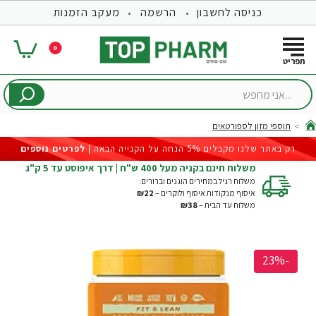
כניסה לחשבון
הרשמה
מעקב הזמנות
0
...אני
מחפש
תוספי מזון לספורטאים
hom
רק באתר שלנו מקבלים 5% הנחה על הקנייה הבאה |
לפרטים נוספים
משלוח חינם בקניה מעל 400 ש"ח | דרך איפוסט עד 5 ק"ג
משלוח רגיל במחירים הוגנים וברורים:
איסוף מנקודות איסוף ולוקרים –
₪22
משלוח עד הבית –
₪38
-23%