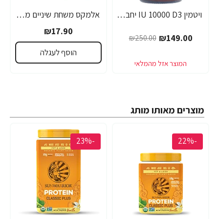
ויטמין IU 10000 D3 יחב"ל סולגאר - 120 כמוסות רכות - מבית SOLGAR
אלמקס משחת שיניים משפחתי - 100 מ"ל - elmex
₪17.90
₪149.00
₪250.00
הוסף לעגלה
מוצרים מאותו מותג
-23%
-22%