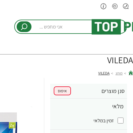
אני
מחפש
...
VILEDA
מותג
VILEDA
hom
סנן מוצרים
איפוס
מלאי
זמין במלאי